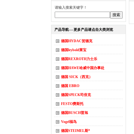
请输入搜索关键字！
产品导航----更多产品请点击大类浏览
德国HYDAC贺德克
德国leybold莱宝
德国REXROTH力士乐
德国HAWE哈威中国办事处
德国 SICK（西克）
德国 EBRO
德国SPECK司倍克
FESTO费斯托
德国BUSCH普旭
Vogel福鸟
德国STEIMEL斯*