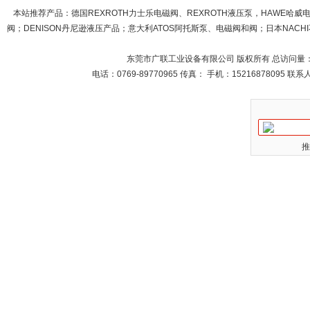
本站推荐产品：
德国REXROTH力士乐电磁阀、REXROTH液压泵，HAWE哈
阀；DENISON丹尼逊液压产品；意大利ATOS阿托斯泵、电磁阀和阀；日本NACHI不
东莞市广联工业设备有限公司 版权所有 总访问量
电话：0769-89770965 传真： 手机：15216878095 
推