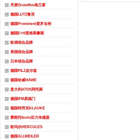
丹麦Grundfos格兰富
德国LUTZ鲁茨
德国Prominent普罗名特
德国E+H恩格斯豪斯
欧洲综合品牌
美国综合品牌
日本综合品牌
德国PILZ皮尔兹
德国哈威HAWE
意大利ATOS阿托斯
德国IFM易福门
德国柯劳克KLAUKE
费斯托festo压力传感器
欧玛尔HERCULES
德国ALLWEILER