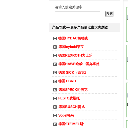
请输入搜索关键字！
产品导航----更多产品请点击大类浏览
德国HYDAC贺德克
德国leybold莱宝
德国REXROTH力士乐
德国HAWE哈威中国办事处
德国 SICK（西克）
德国 EBRO
德国SPECK司倍克
FESTO费斯托
德国BUSCH普旭
Vogel福鸟
德国STEIMEL斯*