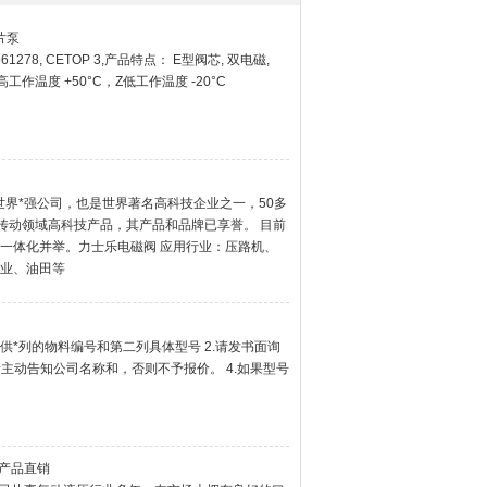
叶片泵
61278, CETOP 3,产品特点： E型阀芯, 双电磁,
Z高工作温度 +50°C，Z低工作温度 -20°C
仅是世界*强公司，也是世界著名高科技企业之一，50多
型液压传动领域高科技产品，其产品和品牌已享誉。 目前
一体化并举。力士乐电磁阀 应用行业：压路机、
业、油田等
1.请提供*列的物料编号和第二列具体型号 2.请发书面询
主动告知公司名称和，否则不予报价。 4.如果型号
气动产品直销