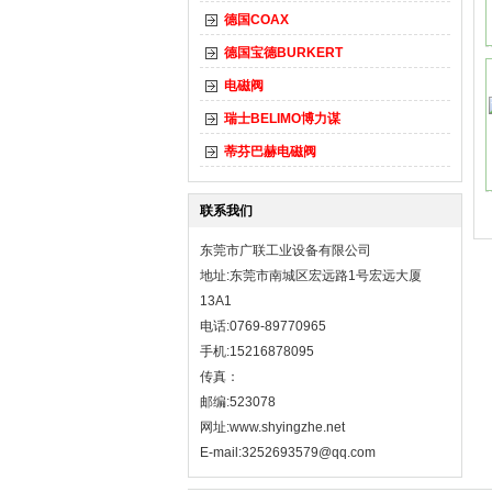
德国COAX
德国宝德BURKERT
电磁阀
瑞士BELIMO博力谋
蒂芬巴赫电磁阀
联系我们
东莞市广联工业设备有限公司
地址:东莞市南城区宏远路1号宏远大厦
13A1
电话:0769-89770965
手机:15216878095
传真：
邮编:523078
网址:
www.shyingzhe.net
E-mail:3252693579@qq.com