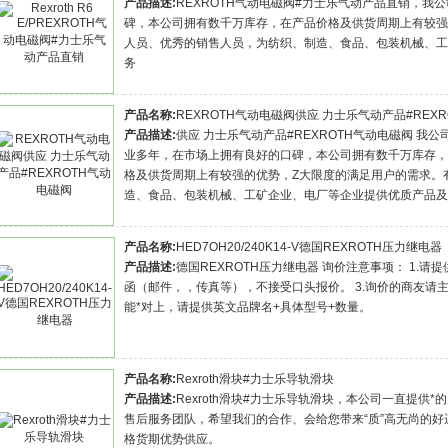
产品描述:
REXROTH气动电磁阀#力士乐气动产品直销，
碑，本公司拥有数千万库存，在产品价格及供货周期上有较强
人员、优秀的销售人员，为纺织、制造、食品、包装机械、
务
产品名称:
REXROTH气动电磁阀供应 力士乐气动产品#REX
产品描述:
供应 力士乐气动产品#REXROTH气动电磁阀 我
业多年，在市场上拥有良好的口碑，本公司拥有数千万库存，R
格及供货周期上有较强的优势，Z大限度的满足用户的需求。
造、食品、包装机械、工矿企业、电厂等企业提供优质产品及
产品名称:
HED7OH20/240K14-V德国REXROTH压力继电器
产品描述:
德国REXROTH压力继电器 询价注意事项： 1.请
函（邮件，，传真等），不接受口头报价。 3.询价的商友请主
能*对上，请提供英文品牌名+具体型号+数量。
产品名称:
Rexroth滑块#力士乐导轨滑块
产品描述:
Rexroth滑块#力士乐导轨滑块，本公司一直提
售后服务团队，希望我们的合作、会给您带来“质”高无尚的
格货期优势供应。