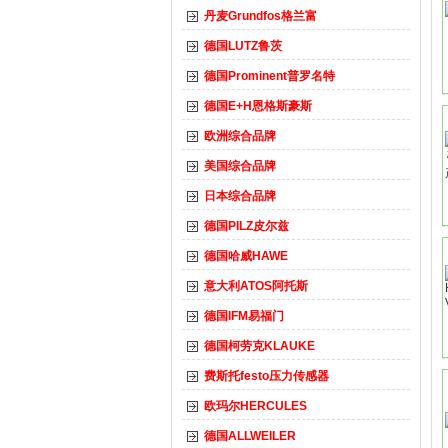
丹麦Grundfos格兰富
德国LUTZ鲁茨
德国Prominent普罗名特
德国E+H恩格斯豪斯
欧洲综合品牌
美国综合品牌
日本综合品牌
德国PILZ皮尔兹
德国哈威HAWE
意大利ATOS阿托斯
德国IFM易福门
德国柯劳克KLAUKE
费斯托festo压力传感器
欧玛尔HERCULES
德国ALLWEILER