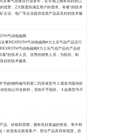
我公司从事气动液压行业多年，在市场上拥有良好的口
的优势，Z大限度的满足用户的需求。有着*的技术
工矿企业、电厂等企业提供优质产品及良好的技术服
ROTH气动电磁阀
公司从事REXROTH气动电磁阀#力士乐气动产品压行
EXROTH气动电磁阀#力士乐气动产品在产品价
有着*的技术人员、优秀的销售人员，为纺织、制
良好的技术服务。
提供*列的物料编号和第二列具体型号 2.请发书面询价
动告知公司名称和，否则不予报价。 4.如果型号不
供*的产品、价格和货期，拥有良好真诚的售前、售中和
好运！欢迎各位新老客户。部分产品库存有现货，价