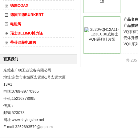
德国COAX
德国宝德BURKERT
产品名称
电磁阀
产品描述
VQ泵有
瑞士BELIMO博力谋
壳体升级
蒂芬巴赫电磁阀
VQH系
联系我们
共 23
东莞市广联工业设备有限公司
地址:东莞市南城区宏远路1号宏远大厦
13A1
电话:0769-89770965
手机:15216878095
传真：
邮编:523078
网址:
www.shyingzhe.net
E-mail:3252693579@qq.com