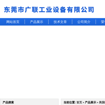
网站首页
产品展示
技术文章
公司简介
荣
产品搜索
当前位置:
首页
产品展示
美国
>
>