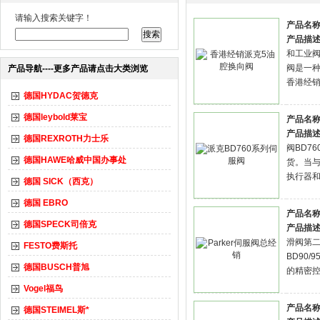
请输入搜索关键字！
产品名称
产品描述
和工业阀
阀是一种
产品导航----更多产品请点击大类浏览
香港经销
德国HYDAC贺德克
德国leybold莱宝
产品名称
产品描述
德国REXROTH力士乐
阀BD7
德国HAWE哈威中国办事处
货。当与
执行器
德国 SICK（西克）
德国 EBRO
产品名称
德国SPECK司倍克
产品描述
滑阀第
FESTO费斯托
BD90
德国BUSCH普旭
的精密控
Vogel福鸟
产品名称
德国STEIMEL斯*