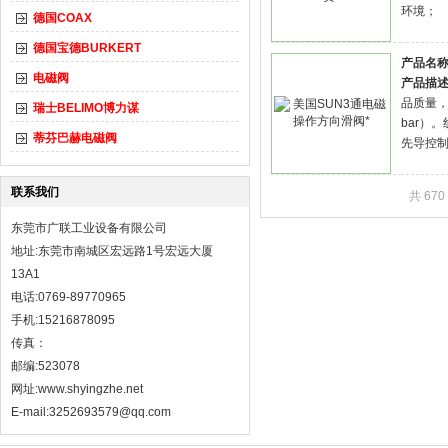
环境；
德国COAX
德国宝德BURKERT
产品名称
电磁阀
产品描述
品质量，
瑞士BELIMO博力谋
bar）
蒂芬巴赫电磁阀
先导控
联系我们
共 67
东莞市广联工业设备有限公司
地址:东莞市南城区宏远路1号宏远大厦
13A1
电话:0769-89770965
手机:15216878095
传真：
邮编:523078
网址:
www.shyingzhe.net
E-mail:3252693579@qq.com