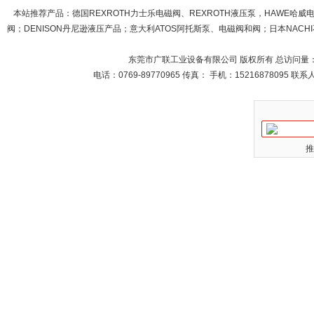
本站推荐产品：
德国REXROTH力士乐电磁阀、REXROTH液压泵，HAWE哈
阀；DENISON丹尼逊液压产品；意大利ATOS阿托斯泵、电磁阀和阀；日本NACHI不
东莞市广联工业设备有限公司 版权所有 总访问量
电话：0769-89770965 传真： 手机：15216878095 
推