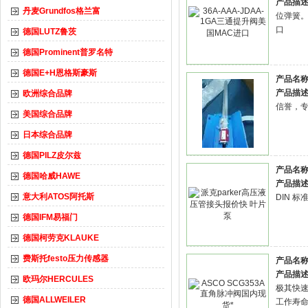
产品描述
丹麦Grundfos格兰富
位弹簧。
口
德国LUTZ鲁茨
德国Prominent普罗名特
德国E+H恩格斯豪斯
产品名称
产品描述
欧洲综合品牌
信誉，
美国综合品牌
日本综合品牌
德国PILZ皮尔兹
产品名称
德国哈威HAWE
产品描述
意大利ATOS阿托斯
DIN 
德国IFM易福门
德国柯劳克KLAUKE
费斯托festo压力传感器
产品名称
产品描述
欧玛尔HERCULES
极其快
德国ALLWEILER
工作寿命