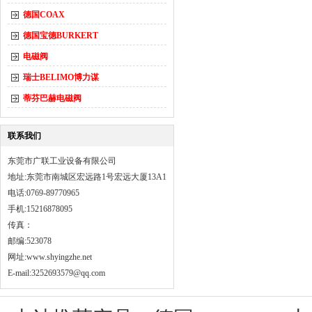
德国COAX
德国宝德BURKERT
电磁阀
瑞士BELIMO博力谋
蒂芬巴赫电磁阀
联系我们
东莞市广联工业设备有限公司
地址:东莞市南城区宏远路1号宏远大厦13A1
电话:0769-89770965
手机:15216878095
传真：
邮编:523078
网址:
www.shyingzhe.net
E-mail:3252693579@qq.com