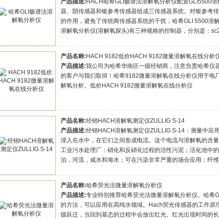
产品描述:
HACH哈希GLI极谱法溶解氧分析仪配置GLI55
器、阴传感器和银参考传感器组成三传感器系统。对银参考
的作用，避免了传统两传感器系统的干扰，哈希GLI 5500
溶解氧分析仪(溶解氧探头)有三种规格的控制器，分别是：sc20
产品名称:
HACH 9182低价HACH 9182微量溶解氧在线分析
产品描述:
我公司为哈希华南区一级经销商，注意负责哈希仪
的客户与我们取得！哈希9182微量溶解氧在线分析仪用于电
解氧分析。低价HACH 9182微量溶解氧在线分析仪
产品名称:
经销HACH溶解氧测定仪ZULLIG S-14
产品描述:
经销HACH溶解氧测定仪ZULLIG S-14：测量中应
浸入在水中，在它们之间形成电流。这个电流与溶解氧的含量
工业污水处理厂；硝化和反硝化过程的活性污泥；活化池中的
泊，河流，咸水和海水；可在污染非常严重的场合应用；纤维
产品名称:
哈希荧光法微量溶解氧分析仪
产品描述:
专业特别推荐哈希荧光法微量溶解氧分析仪。哈希G
的方法，可以应用在高纯水领域。Hach荧光传感器的工作
级跃迁，当回到基态的过程中会放出红光。红光出现时间的