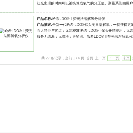
红光出现的时间可以被换算成氧气的分压值。测量系统由用户
产品名称:
哈希LDO® II 荧光法溶解氧分析仪
产品描述:
全新一代哈希 LDO®探头测量溶解氧，一切变得更加
五大特征与优点：无需校准:哈希 LDO® II探头开箱即用
服务无遗漏；无漂移；更坚固。哈希LDO® II 荧光法溶解氧
共 27 条记录，当前 1 / 4 页 首页 上一页
下一页
末页