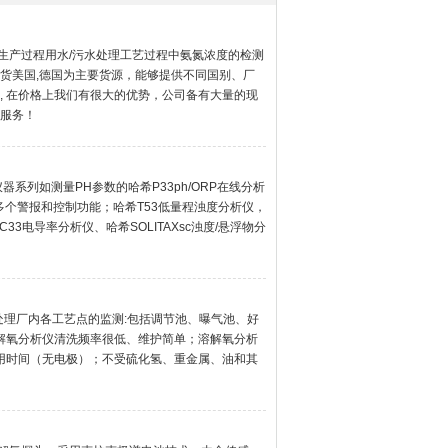
业生产过程用水/污水处理工艺过程中氨氮浓度的检测
货美国,德国为主要货源，能够提供不同国别、厂
, 在价格上我们有很大的优势，公司备有大量的现
的服务！
系列如测量PH参数的哈希P33ph/ORP在线分析
个警报和控制功能；哈希T53低量程浊度分析仪，
3电导率分析仪、哈希SOLITAXsc浊度/悬浮物分
处理厂内各工艺点的监测:包括调节池、曝气池、好
溶解氧分析仪清洗频率很低、维护简单；溶解氧分析
作用时间（无电极）；不受硫化氢、重金属、油和其