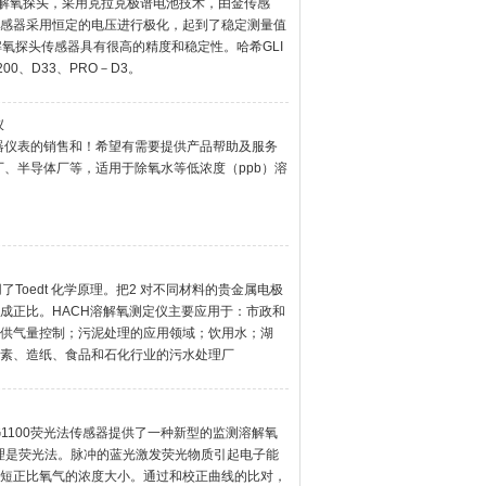
00溶解氧探头，采用克拉克极谱电池技术，由金传感
传感器采用恒定的电压进行极化，起到了稳定测量值
溶解氧探头传感器具有很高的精度和稳定性。哈希GLI
0、D33、PRO－D3。
仪
器仪表的销售和！希望有需要提供产品帮助及服务
厂、半导体厂等，适用于除氧水等低浓度（ppb）溶
用了Toedt 化学原理。把2 对不同材料的贵金属电极
成正比。HACH溶解氧测定仪主要应用于：市政和
供气量控制；污泥处理的应用领域；饮用水；湖
素、造纸、食品和石化行业的污水处理厂
1100荧光法传感器提供了一种新型的监测溶解氧
原理是荧光法。脉冲的蓝光激发荧光物质引起电子能
长短正比氧气的浓度大小。通过和校正曲线的比对，