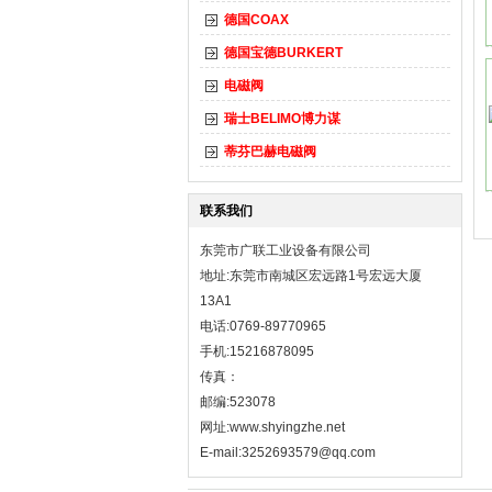
德国COAX
德国宝德BURKERT
电磁阀
瑞士BELIMO博力谋
蒂芬巴赫电磁阀
联系我们
东莞市广联工业设备有限公司
地址:东莞市南城区宏远路1号宏远大厦
13A1
电话:0769-89770965
手机:15216878095
传真：
邮编:523078
网址:
www.shyingzhe.net
E-mail:3252693579@qq.com