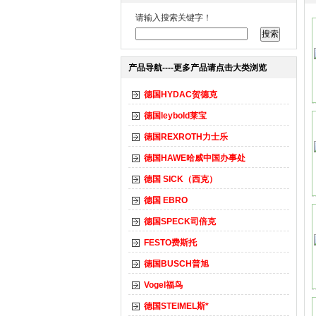
请输入搜索关键字！
产品导航----更多产品请点击大类浏览
德国HYDAC贺德克
德国leybold莱宝
德国REXROTH力士乐
德国HAWE哈威中国办事处
德国 SICK（西克）
德国 EBRO
德国SPECK司倍克
FESTO费斯托
德国BUSCH普旭
Vogel福鸟
德国STEIMEL斯*