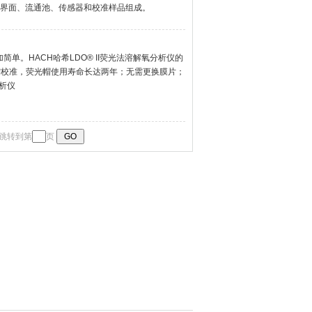
界面、流通池、传感器和校准样品组成。
简单。HACH哈希LDO® II荧光法溶解氧分析仪的
，无需校准，荧光帽使用寿命长达两年；无需更换膜片；
分析仪
跳转到第
页