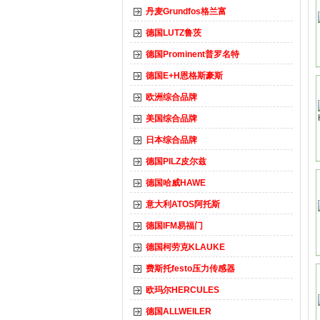
丹麦Grundfos格兰富
德国LUTZ鲁茨
德国Prominent普罗名特
德国E+H恩格斯豪斯
欧洲综合品牌
美国综合品牌
日本综合品牌
德国PILZ皮尔兹
德国哈威HAWE
意大利ATOS阿托斯
德国IFM易福门
德国柯劳克KLAUKE
费斯托festo压力传感器
欧玛尔HERCULES
德国ALLWEILER