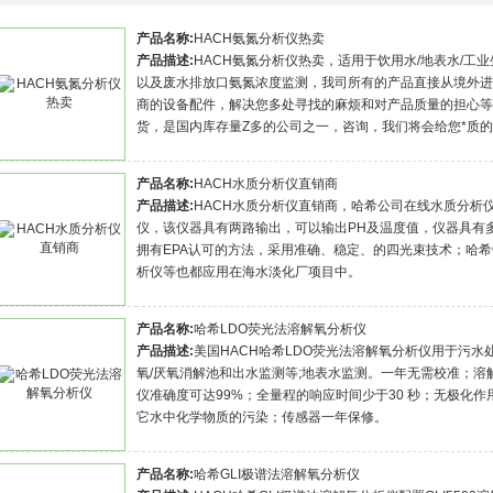
产品名称:
HACH氨氮分析仪热卖
产品描述:
HACH氨氮分析仪热卖，适用于饮用水/地表水/工
以及废水排放口氨氮浓度监测，我司所有的产品直接从境外进
商的设备配件，解决您多处寻找的麻烦和对产品质量的担心等
货，是国内库存量Z多的公司之一，咨询，我们将会给您*质
产品名称:
HACH水质分析仪直销商
产品描述:
HACH水质分析仪直销商，哈希公司在线水质分析仪器
仪，该仪器具有两路输出，可以输出PH及温度值，仪器具有多
拥有EPA认可的方法，采用准确、稳定、的四光束技术；哈希C3
析仪等也都应用在海水淡化厂项目中。
产品名称:
哈希LDO荧光法溶解氧分析仪
产品描述:
美国HACH哈希LDO荧光法溶解氧分析仪用于污水
氧/厌氧消解池和出水监测等;地表水监测。一年无需校准；
仪准确度可达99%；全量程的响应时间少于30 秒；无极化
它水中化学物质的污染；传感器一年保修。
产品名称:
哈希GLI极谱法溶解氧分析仪