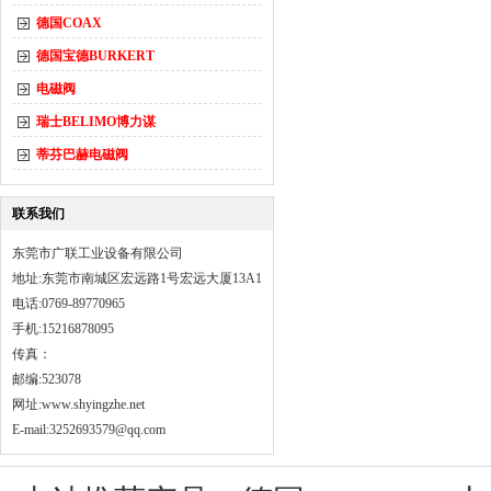
德国COAX
德国宝德BURKERT
电磁阀
瑞士BELIMO博力谋
蒂芬巴赫电磁阀
联系我们
东莞市广联工业设备有限公司
地址:东莞市南城区宏远路1号宏远大厦13A1
电话:0769-89770965
手机:15216878095
传真：
邮编:523078
网址:
www.shyingzhe.net
E-mail:3252693579@qq.com