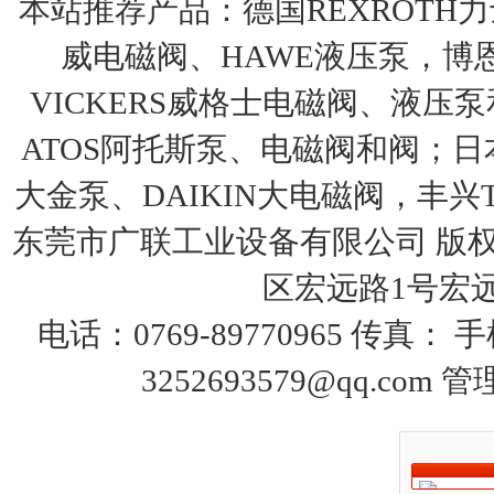
本站推荐产品：
德国REXROTH
威电磁阀、HAWE液压泵，博
VICKERS威格士电磁阀、液压
ATOS阿托斯泵、电磁阀和阀；日本
大金泵、DAIKIN大电磁阀，丰兴T
东莞市广联工业设备有限公司 版权
区宏远路1号宏远大
电话：0769-89770965 传真：
3252693579@qq.com
管