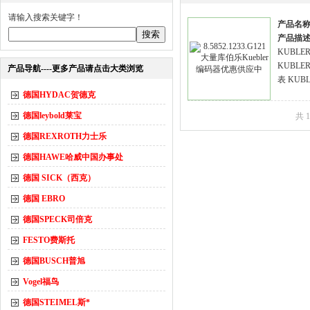
请输入搜索关键字！
产品名称
产品描述
KUBLE
KUBLE
产品导航----更多产品请点击大类浏览
表 KUB
德国HYDAC贺德克
德国leybold莱宝
共 
德国REXROTH力士乐
德国HAWE哈威中国办事处
德国 SICK（西克）
德国 EBRO
德国SPECK司倍克
FESTO费斯托
德国BUSCH普旭
Vogel福鸟
德国STEIMEL斯*