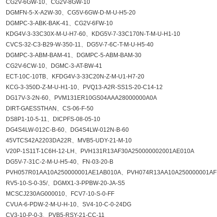
CG2V-6GW-10、CG2V-8GW-10
DGMFN-5-X-A2W-30、CG5V-6GW-D-M-U-H5-20
DGMPC-3-ABK-BAK-41、CG2V-6FW-10
KDG4V-3-33C30X-M-U-H7-60、KDG5V-7-33C170N-T-M-U-H1-10
CVCS-32-C3-B29-W-350-11、DG5V-7-6C-T-M-U-H5-40
DGMPC-3-ABM-BAM-41、DGMPC-5-ABM-BAM-30
CG2V-6CW-10、DGMC-3-AT-BW-41
ECT-10C-10TB、KFDG4V-3-33C20N-Z-M-U1-H7-20
KCG-3-350D-Z-M-U-H1-10、PVQ13-A2R-SS1S-20-C14-12
DG17V-3-2N-60、PVM131ER10GS04AAA28000000A0A
DIRT-GAESSTHAN、CS-06-F-50
DS8P1-10-5-11、DICPFS-08-05-10
DG4S4LW-012C-B-60、DG4S4LW-012N-B-60
45VTCS42A2203DA22R、MVB5-UDY-21-M-10
V20P-1S11T-1C6H-12-LH、PVH131R13AF30A250000002001AE010A
DG5V-7-31C-2-M-U-H5-40、FN-03-20-B
PVH057R01AA10A250000001AE1AB010A、PVH074R13AA10A250000001AF
RV5-10-S-0-35/、DGMX1-3-PPBW-20-JA-S5
MCSCJ230AG000010、FCV7-10-S-0-FF
CVUA-6-PDW-2-M-U-H-10、SV4-10-C-0-24DG
CV3-10-P-0-3、PVB5-RSY-21-CC-11