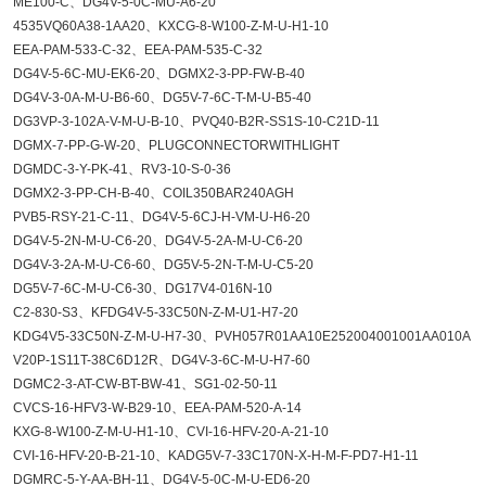
ME100-C、DG4V-5-0C-MU-A6-20
4535VQ60A38-1AA20、KXCG-8-W100-Z-M-U-H1-10
EEA-PAM-533-C-32、EEA-PAM-535-C-32
DG4V-5-6C-MU-EK6-20、DGMX2-3-PP-FW-B-40
DG4V-3-0A-M-U-B6-60、DG5V-7-6C-T-M-U-B5-40
DG3VP-3-102A-V-M-U-B-10、PVQ40-B2R-SS1S-10-C21D-11
DGMX-7-PP-G-W-20、PLUGCONNECTORWITHLIGHT
DGMDC-3-Y-PK-41、RV3-10-S-0-36
DGMX2-3-PP-CH-B-40、COIL350BAR240AGH
PVB5-RSY-21-C-11、DG4V-5-6CJ-H-VM-U-H6-20
DG4V-5-2N-M-U-C6-20、DG4V-5-2A-M-U-C6-20
DG4V-3-2A-M-U-C6-60、DG5V-5-2N-T-M-U-C5-20
DG5V-7-6C-M-U-C6-30、DG17V4-016N-10
C2-830-S3、KFDG4V-5-33C50N-Z-M-U1-H7-20
KDG4V5-33C50N-Z-M-U-H7-30、PVH057R01AA10E252004001001AA010A
V20P-1S11T-38C6D12R、DG4V-3-6C-M-U-H7-60
DGMC2-3-AT-CW-BT-BW-41、SG1-02-50-11
CVCS-16-HFV3-W-B29-10、EEA-PAM-520-A-14
KXG-8-W100-Z-M-U-H1-10、CVI-16-HFV-20-A-21-10
CVI-16-HFV-20-B-21-10、KADG5V-7-33C170N-X-H-M-F-PD7-H1-11
DGMRC-5-Y-AA-BH-11、DG4V-5-0C-M-U-ED6-20