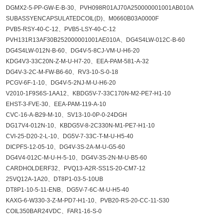
DGMX2-5-PP-GW-E-B-30、PVH098R01AJ70A250000001001AB010A
SUBASSYENCAPSULATEDCOIL(D)、M0660B03A0000F
PVB5-RSY-40-C-12、PVB5-LSY-40-C-12
PVH131R13AF30B252000001001AE010A、DG4S4LW-012C-B-60
DG4S4LW-012N-B-60、DG4V-5-8CJ-VM-U-H6-20
KDG4V3-33C20N-Z-M-U-H7-20、EEA-PAM-581-A-32
DG4V-3-2C-M-FW-B6-60、RV3-10-S-0-18
PCGV-6F-1-10、DG4V-5-2NJ-M-U-H6-20
V2010-1F9S6S-1AA12、KBDG5V-7-33C170N-M2-PE7-H1-10
EHST-3-FVE-30、EEA-PAM-119-A-10
CVC-16-A-B29-M-10、SV13-10-0P-0-24DGH
DG17V4-012N-10、KBDG5V-8-2C330N-M1-PE7-H1-10
CVI-25-D20-2-L-10、DG5V-7-33C-T-M-U-H5-40
DICPFS-12-05-10、DG4V-3S-2A-M-U-G5-60
DG4V4-012C-M-U-H-5-10、DG4V-3S-2N-M-U-B5-60
CARDHOLDERF32、PVQ13-A2R-SS1S-20-CM7-12
25VQ12A-1A20、DT8P1-03-5-10UB
DT8P1-10-5-11-ENB、DG5V-7-6C-M-U-H5-40
KAXG-6-W330-3-Z-M-PD7-H1-10、PVB20-RS-20-CC-11-S30
COIL350BAR24VDC、FAR1-16-S-0