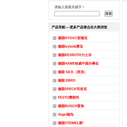
请输入搜索关键字！
产品导航----更多产品请点击大类浏览
德国HYDAC贺德克
德国leybold莱宝
德国REXROTH力士乐
德国HAWE哈威中国办事处
德国 SICK（西克）
德国 EBRO
德国SPECK司倍克
FESTO费斯托
德国BUSCH普旭
Vogel福鸟
德国STEIMEL斯*