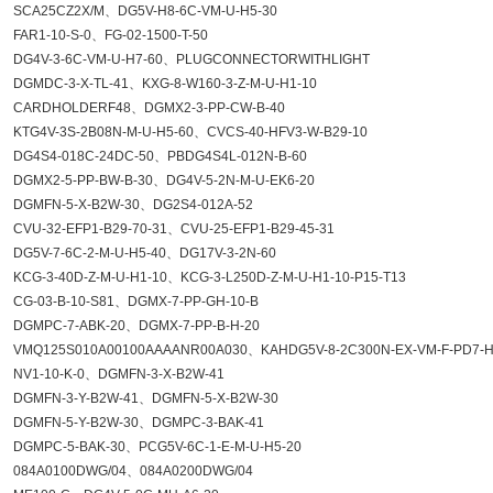
SCA25CZ2X/M、DG5V-H8-6C-VM-U-H5-30
FAR1-10-S-0、FG-02-1500-T-50
DG4V-3-6C-VM-U-H7-60、PLUGCONNECTORWITHLIGHT
DGMDC-3-X-TL-41、KXG-8-W160-3-Z-M-U-H1-10
CARDHOLDERF48、DGMX2-3-PP-CW-B-40
KTG4V-3S-2B08N-M-U-H5-60、CVCS-40-HFV3-W-B29-10
DG4S4-018C-24DC-50、PBDG4S4L-012N-B-60
DGMX2-5-PP-BW-B-30、DG4V-5-2N-M-U-EK6-20
DGMFN-5-X-B2W-30、DG2S4-012A-52
CVU-32-EFP1-B29-70-31、CVU-25-EFP1-B29-45-31
DG5V-7-6C-2-M-U-H5-40、DG17V-3-2N-60
KCG-3-40D-Z-M-U-H1-10、KCG-3-L250D-Z-M-U-H1-10-P15-T13
CG-03-B-10-S81、DGMX-7-PP-GH-10-B
DGMPC-7-ABK-20、DGMX-7-PP-B-H-20
VMQ125S010A00100AAAANR00A030、KAHDG5V-8-2C300N-EX-VM-F-PD7-H
NV1-10-K-0、DGMFN-3-X-B2W-41
DGMFN-3-Y-B2W-41、DGMFN-5-X-B2W-30
DGMFN-5-Y-B2W-30、DGMPC-3-BAK-41
DGMPC-5-BAK-30、PCG5V-6C-1-E-M-U-H5-20
084A0100DWG/04、084A0200DWG/04