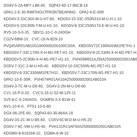
DG4V-5-2A-MP7-LB6-40、SQP42-60-17-86CB-18
GPA1-2-E-30-RWITHOUTFRONTBEARING、GPA2-6-E-30R
KDG4V-3-33C30X-M-U-H7-60、KDG5V-10-33C-550N310-M-U-H-1-10
KDG5V-5-33C80N-T-M-U-H1-10、KDG5V-8-33C250N170-E-M-U-H1-10
RV5-10-S-0-35、SBV11-10-C-0-24DGH
CG2V-6BW-10、CVC-16-N-B29-10
PVQ45AR01AB10G1800000200100CD0A、KBDG5V72C180NXHM1PE7H1-1
KBDG5V-7-33C170N-X-H-M1-PE7-H1-10、KBDG5V-8-2C330N-X-H-M1-PE7-H
KBDG5V-5-2C90N-X-H-M1-PE7-H1-10、PVH098R01AJ30A250000002001AB
DG5V-7-31C-2-M-U-H5-40、KBDG5V-10-33C550N-M1-PE7-H1-10
KBDG5V-8-33C330NM1PE7H11、KBDG5V-7-33C170N-M1-PE7-H1-10
GPA2-10-E-30R、PVH074R01AA10A250000002001AB010A
DG4V-3-7C-M-U-D6-60、DG4V-3-2N-M-U-D6-60
CV1-16-P-0-20、CVCS-16-U-S2-W-125-11
SV5-8-C-0-240AGS、DGMFN-3-X-B1W-41
NV1-10-K-0、PTS1-10-0-80
DGX-06-2FE-60、SQP43-60-30-86AA-18
DG4V-3S-2C-M-U-B5-60、CG5V-6CW-D-M-U-H5-20
DG5V-7-8C-VM-U-H5-40、PVH131R13AF30A250000002001AB010A
KDGMH-8-616269-10、DGMA-8-W-10