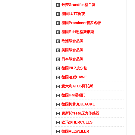
丹麦Grundfos格兰富
德国LUTZ鲁茨
德国Prominent普罗名特
德国E+H恩格斯豪斯
欧洲综合品牌
美国综合品牌
日本综合品牌
德国PILZ皮尔兹
德国哈威HAWE
意大利ATOS阿托斯
德国IFM易福门
德国柯劳克KLAUKE
费斯托festo压力传感器
欧玛尔HERCULES
德国ALLWEILER