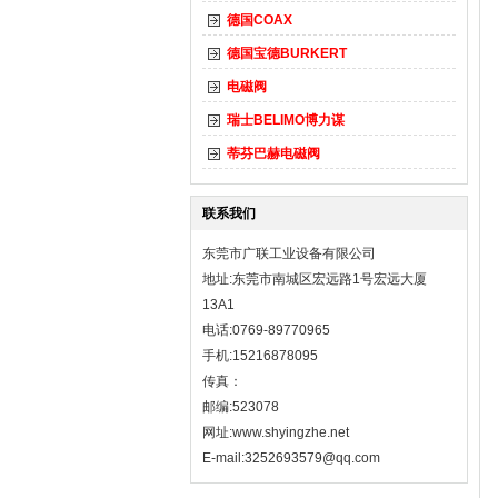
德国COAX
德国宝德BURKERT
电磁阀
瑞士BELIMO博力谋
蒂芬巴赫电磁阀
联系我们
东莞市广联工业设备有限公司
地址:东莞市南城区宏远路1号宏远大厦
13A1
电话:0769-89770965
手机:15216878095
传真：
邮编:523078
网址:
www.shyingzhe.net
E-mail:3252693579@qq.com