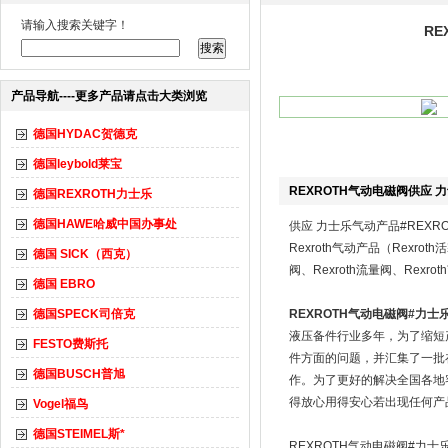
请输入搜索关键字！
RE
产品导航----更多产品请点击大类浏览
德国HYDAC贺德克
德国leybold莱宝
REXROTH气动电磁阀供应 
德国REXROTH力士乐
德国HAWE哈威中国办事处
供应 力士乐气动产品#REXR
Rexroth气动产品（Rexrot
德国 SICK（西克）
阀、Rexroth流量阀、Rexro
德国 EBRO
德国SPECK司倍克
REXROTH气动电磁阀#力士
液压备件行业多年，为了缩短
FESTO费斯托
件方面的问题，并汇集了一批
德国BUSCH普旭
作。为了更好的解决全国各地
得放心用得安心若出现任何产
Vogel福鸟
德国STEIMEL斯*
REXROTH气动电磁阀#力