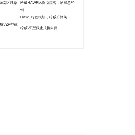
E华南区域总
哈威HAWE比例溢流阀，哈威总经
销
HAWE行程模块，哈威升降阀
哈威VZP型截
哈威VP型截止式换向阀