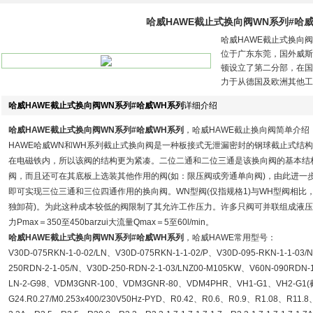
哈威HAWE截止式换向阀WN系列#哈
哈威HAWE截止式换向
位于广东东莞，国外威斯
顿设立了第二分部，在国
力于从德国及欧洲其他工
哈威HAWE截止式换向阀WN系列#哈威WH系列
详细介绍
哈威HAWE截止式换向阀WN系列#哈威WH系列
，哈威HAWE截止换向阀简单介绍
HAWE哈威WN和WH系列截止式换向阀是一种板接式无泄漏密封的钢球截止式结
在电磁铁内，所以该阀的结构更为紧凑。二位二通和二位三通是该换向阀的基本结
阀，而且还可在其底板上选装其他作用的阀(如：限压阀或旁通单向阀)，由此进一
即可实现三位三通和三位四通作用的换向阀。WN型阀(仅指规格1)与WH型阀相比
独卸荷)。为此这种成本较低的阀限制了其允许工作压力。许多只阀可并联组成液压控制
力Pmax＝350至450barzui大流量Qmax＝5至60l/min。
哈威HAWE截止式换向阀WN系列#哈威WH系列
，哈威HAWE常用型号：
V30D-075RKN-1-0-02/LN、V30D-075RKN-1-1-02/P、V30D-095-RKN-1-1-03/
250RDN-2-1-05/N、V30D-250-RDN-2-1-03/LNZ00-M105KW、V60N-090RDN-1
LN-2-G98、VDM3GNR-100、VDM3GNR-80、VDM4PHR、VH1-G1、VH2-G1(
G24.R0.27/M0.253x400/230V50Hz-PYD、R0.42、R0.6、R0.9、R1.08、R11.8、