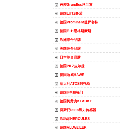
丹麦Grundfos格兰富
德国LUTZ鲁茨
德国Prominent普罗名特
德国E+H恩格斯豪斯
欧洲综合品牌
美国综合品牌
日本综合品牌
德国PILZ皮尔兹
德国哈威HAWE
意大利ATOS阿托斯
德国IFM易福门
德国柯劳克KLAUKE
费斯托festo压力传感器
欧玛尔HERCULES
德国ALLWEILER