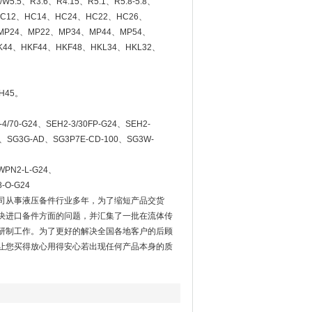
.7A/W5.5、R3.6、R4.15、R5.1、R5.8-5.8、
FP12、HC12、HC14、HC24、HC22、HC26、
MP24、MP22、MP34、MP44、MP54、
44、HKF44、HKF48、HKL34、HKL32、
H45。
2-4/70-G24、SEH2-3/30FP-G24、SEH2-
H、SG3G-AD、SG3P7E-CD-100、SG3W-
WPN2-L-G24、
-O-G24
司从事液压备件行业多年，为了缩短产品交货
决进口备件方面的问题，并汇集了一批在流体传
研制工作。为了更好的解决全国各地客户的后顾
让您买得放心用得安心若出现任何产品本身的质