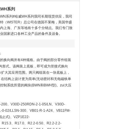
威WH系列
阀WN系列#哈威WH系列我司长期现货供应，我司
特（WISTER）总公司在德国不莱梅，美国华盛
内上海、广东等地有十多个分销点。我们专门致
业国家进口各种工业产品的备件及设备。
：
构的换向阀并有4种规格。由于阀的部分零件组装
构形式。该阀装上底板，即可成为管接式换向
步扩大其应用范围。两只阀组装在一块底板上，
，在结构上设计更为简单(无动密封和无电磁铁单
系统所需的阀块(BWN和BWH型)。zui大压
N-200、V30D-250RDN-2-1-05/LN、V30D-
-0-02/LLSN-300、VB01-R-1-A24、VB11FM-
截止式)、VZP1E22-
R15.3、R17.0、R2.2-0.50、R2.2-2.2-