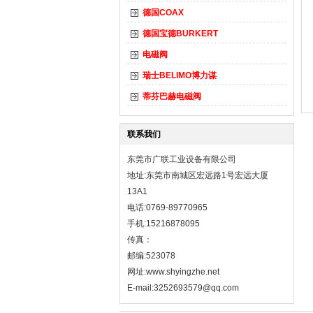
德国COAX
德国宝德BURKERT
电磁阀
瑞士BELIMO博力谋
蒂芬巴赫电磁阀
联系我们
东莞市广联工业设备有限公司
地址:东莞市南城区宏远路1号宏远大厦
13A1
电话:0769-89770965
手机:15216878095
传真：
邮编:523078
网址:
www.shyingzhe.net
E-mail:3252693579@qq.com