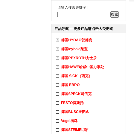
请输入搜索关键字！
产品导航----更多产品请点击大类浏览
德国HYDAC贺德克
德国leybold莱宝
德国REXROTH力士乐
德国HAWE哈威中国办事处
德国 SICK（西克）
德国 EBRO
德国SPECK司倍克
FESTO费斯托
德国BUSCH普旭
Vogel福鸟
德国STEIMEL斯*