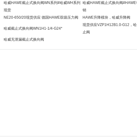
哈威HAWE截止式换向阀WN系列#哈威WH系列
哈威HAWE截止式换向阀#HAW
现货
销
NE20-650/20现货供应 德国HAWE双级压力阀
HAWE升降模块，哈威升降阀
现货供应VZP1H12B1.0-G12，
哈威截止式换向阀WN1H1-1/4-G24*
止阀
哈威无泄漏截止式换向阀