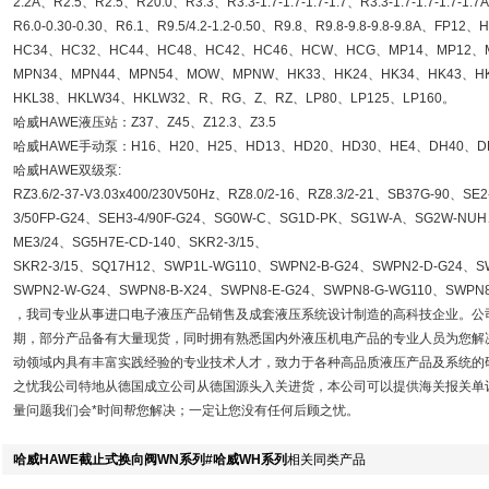
2.2A、R2.5、R2.5、R20.0、R3.3、R3.3-1.7-1.7-1.7-1.7、R3.3-1.7-1.7-1.7-1
R6.0-0.30-0.30、R6.1、R9.5/4.2-1.2-0.50、R9.8、R9.8-9.8-9.8-9.8A、
HC34、HC32、HC44、HC48、HC42、HC46、HCW、HCG、MP14、MP12、
MPN34、MPN44、MPN54、MOW、MPNW、HK33、HK24、HK34、HK43、HK
HKL38、HKLW34、HKLW32、R、RG、Z、RZ、LP80、LP125、LP160。
哈威HAWE液压站：Z37、Z45、Z12.3、Z3.5
哈威HAWE手动泵：H16、H20、H25、HD13、HD20、HD30、HE4、DH40、D
哈威HAWE双级泵:
RZ3.6/2-37-V3.03x400/230V50Hz、RZ8.0/2-16、RZ8.3/2-21、SB37G-90、SE
3/50FP-G24、SEH3-4/90F-G24、SG0W-C、SG1D-PK、SG1W-A、SG2W-NU
ME3/24、SG5H7E-CD-140、SKR2-3/15、
SKR2-3/15、SQ17H12、SWP1L-WG110、SWPN2-B-G24、SWPN2-D-G24、S
SWPN2-W-G24、SWPN8-B-X24、SWPN8-E-G24、SWPN8-G-WG110、SWPN8
，我司专业从事进口电子液压产品销售及成套液压系统设计制造的高科技企业。公
期，部分产品备有大量现货，同时拥有熟悉国内外液压机电产品的专业人员为您解
动领域内具有丰富实践经验的专业技术人才，致力于各种高品质液压产品及系统的
之忧我公司特地从德国成立公司从德国源头入关进货，本公司可以提供海关报关单
量问题我们会*时间帮您解决；一定让您没有任何后顾之忧。
哈威HAWE截止式换向阀WN系列#哈威WH系列
相关同类产品