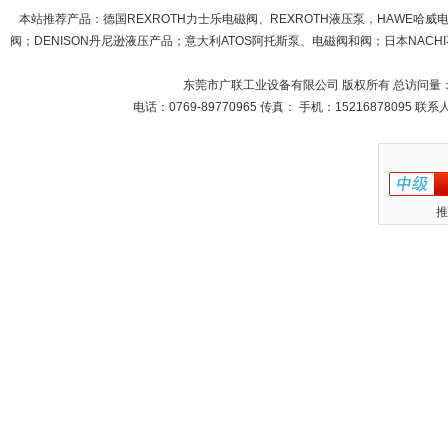
本站推荐产品：
德国REXROTH力士乐电磁阀、REXROTH液压泵，HAWE哈
阀；DENISON丹尼逊液压产品；意大利ATOS阿托斯泵、电磁阀和阀；日本NACHI不
东莞市广联工业设备有限公司 版权所有 总访问量
电话：0769-89770965 传真： 手机：15216878095 
推