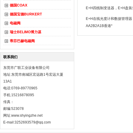
德国COAX
E+H四线制变送器，E+H盘
德国宝德BURKERT
E+H在线光度计和数据管理器，
电磁阀
AA2B2A1B香港*
瑞士BELIMO博力谋
蒂芬巴赫电磁阀
联系我们
东莞市广联工业设备有限公司
地址:东莞市南城区宏远路1号宏远大厦
13A1
电话:0769-89770965
手机:15216878095
传真：
邮编:523078
网址:
www.shyingzhe.net
E-mail:3252693579@qq.com