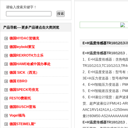
请输入搜索关键字！
产品导航----更多产品请点击大类浏览
德国HYDAC贺德克
E+H温度传感器TR10/12/13
德国leybold莱宝
E+H温度传感器TR10/12/13
，
德国REXROTH力士乐
1、E+H温度传感器：含热电阻
德国HAWE哈威中国办事处
TR10/12/13,TC10/12/13,TR
2、E+H温度变送器：型号有：TMT18
德国 SICK（西克）
3E+H压力变送器：型号有PMC131,
德国 EBRO
4、E+H智能压力变送器：PMC71
德国SPECK司倍克
5、E+H智能差压变送器：PMD70
6、E+H液位计现货：超声波液位
FESTO费斯托
货、超声波液位计FMU41-ARB
德国BUSCH普旭
AAC1RV142A1A,L=125
Vogel福鸟
量计80M50-AS2AAAAAAA
E+H温度传感器TR10/12/13
，
德国STEIMEL斯*