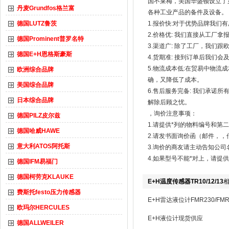
国不莱梅，美国华盛顿设立了
丹麦Grundfos格兰富
各种工业产品的备件及设备。
德国LUTZ鲁茨
1.报价快:对于优势品牌我
2.价格优: 我们直接从工厂
德国Prominent普罗名特
3.渠道广: 除了工厂，我
德国E+H恩格斯豪斯
4.货期准: 接到订单后我们
5.物流成本低:在贸易中物
欧洲综合品牌
确，又降低了成本。
美国综合品牌
6.售后服务完备: 我们承诺
日本综合品牌
解除后顾之忧。
，询价注意事项：
德国PILZ皮尔兹
1.请提供*列的物料编号和第
德国哈威HAWE
2.请发书面询价函（邮件，
意大利ATOS阿托斯
3.询价的商友请主动告知公
4.如果型号不能*对上，请提
德国IFM易福门
德国柯劳克KLAUKE
E+H温度传感器TR10/12/13
费斯托festo压力传感器
E+H雷达液位计FMR230/FMR
欧玛尔HERCULES
E+H液位计现货供应
德国ALLWEILER