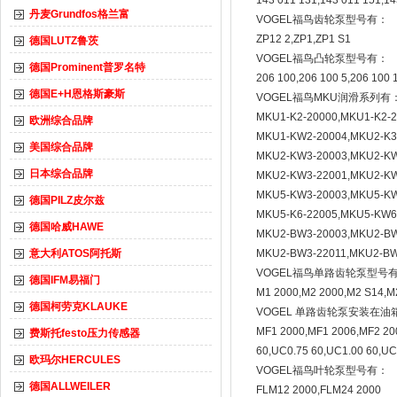
143 011 131,143 011 151,14
丹麦Grundfos格兰富
VOGEL福鸟齿轮泵型号有：
ZP12 2,ZP1,ZP1 S1
德国LUTZ鲁茨
VOGEL福鸟凸轮泵型号有：
德国Prominent普罗名特
206 100,206 100 5,206 100 
德国E+H恩格斯豪斯
VOGEL福鸟MKU润滑系列有
MKU1-K2-20000,MKU1-K2-
欧洲综合品牌
MKU1-KW2-20004,MKU2-K3-
美国综合品牌
MKU2-KW3-20003,MKU2-KW
日本综合品牌
MKU2-KW3-22001,MKU2-KW
MKU5-KW3-20003,MKU5-KW
德国PILZ皮尔兹
MKU5-K6-22005,MKU5-KW6
德国哈威HAWE
MKU2-BW3-20003,MKU2-BW
意大利ATOS阿托斯
MKU2-BW3-22011,MKU2-BW
VOGEL福鸟单路齿轮泵型号
德国IFM易福门
M1 2000,M2 2000,M2 S14,M2
德国柯劳克KLAUKE
VOGEL 单路齿轮泵安装在
MF1 2000,MF1 2006,MF2 200
费斯托festo压力传感器
60,UC0.75 60,UC1.00 60,UC
欧玛尔HERCULES
VOGEL福鸟叶轮泵型号有：
德国ALLWEILER
FLM12 2000,FLM24 2000