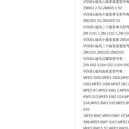
VOGEL福鸟八路泵装置型号
ZM802 2 S2,ZM805 2 S2
VOGEL福鸟十路泵单元型号
ZM1002 S2,ZM1005 S2
VOGEL福鸟二十路泵单元型
ZM 2101 1,ZM 2102 1,ZM 21
VOGEL福鸟十路泵装置 ZM10
VOGEL福鸟二十路泵装置型
ZM2201,ZM2202,ZM2203
VOGEL福鸟活塞泵型号有：
205 650 3,204 150 3,204 550
VOGEL福鸟齿轮泵型号有：
MFE5 2000,MFE5 3000,MFE5
1001,MFE5 1088,MFE5 S67,
MFE5 B7,MFE5 KW3 2,MFE5
KW3 S13,MFE5 KW3 S24,MF
S34,MFE5 BW3 S35,MFE5 B
S33
,MFE5 BW7,MFE5 BW7 CF,M
S98,MFE5 BW7 S107,MFE5 
MFE5 BW15 S7,MFE5 BW16 