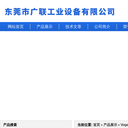
网站首页
产品展示
技术文章
公司简介
荣
产品搜索
当前位置:
首页
产品展示
Vog
>
>