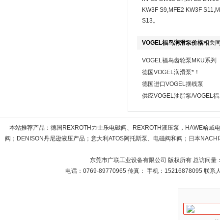
KW3F S9,MFE2 KW3F S11,M
S13。
VOGEL福鸟润滑泵价格
相关
VOGEL福鸟齿轮泵MKU系列
德国VOGEL润滑泵*！
德国进口VOGEL摆线泵
供应VOGEL油脂泵/VOGEL
本站推荐产品：
德国REXROTH力士乐电磁阀、REXROTH液压泵，HAWE哈
阀；DENISON丹尼逊液压产品；意大利ATOS阿托斯泵、电磁阀和阀；日本NACHI不
东莞市广联工业设备有限公司 版权所有 总访问量
电话：0769-89770965 传真： 手机：15216878095 