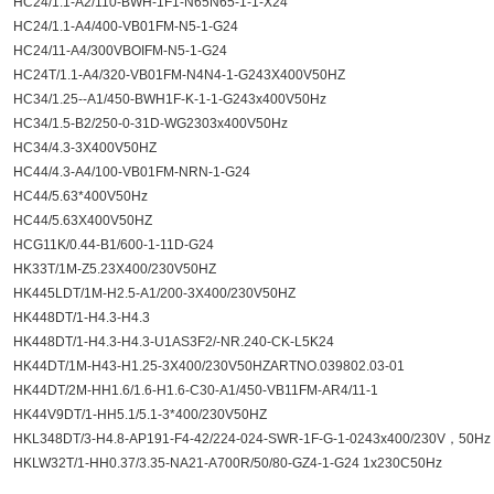
HC24/1.1-A2/110-BWH-1F1-N65N65-1-1-X24
HC24/1.1-A4/400-VB01FM-N5-1-G24
HC24/11-A4/300VBOIFM-N5-1-G24
HC24T/1.1-A4/320-VB01FM-N4N4-1-G243X400V50HZ
HC34/1.25--A1/450-BWH1F-K-1-1-G243x400V50Hz
HC34/1.5-B2/250-0-31D-WG2303x400V50Hz
HC34/4.3-3X400V50HZ
HC44/4.3-A4/100-VB01FM-NRN-1-G24
HC44/5.63*400V50Hz
HC44/5.63X400V50HZ
HCG11K/0.44-B1/600-1-11D-G24
HK33T/1M-Z5.23X400/230V50HZ
HK445LDT/1M-H2.5-A1/200-3X400/230V50HZ
HK448DT/1-H4.3-H4.3
HK448DT/1-H4.3-H4.3-U1AS3F2/-NR.240-CK-L5K24
HK44DT/1M-H43-H1.25-3X400/230V50HZARTNO.039802.03-01
HK44DT/2M-HH1.6/1.6-H1.6-C30-A1/450-VB11FM-AR4/11-1
HK44V9DT/1-HH5.1/5.1-3*400/230V50HZ
HKL348DT/3-H4.8-AP191-F4-42/224-024-SWR-1F-G-1-0243x400/230V，50Hz
HKLW32T/1-HH0.37/3.35-NA21-A700R/50/80-GZ4-1-G24 1x230C50Hz