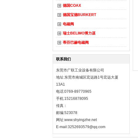
德国COAX
德国宝德BURKERT
电磁阀
瑞士BELIMO博力谋
蒂芬巴赫电磁阀
联系我们
东莞市广联工业设备有限公司
地址:东莞市南城区宏远路1号宏远大厦
13A1
电话:0769-89770965
手机:15216878095
传真：
邮编:523078
网址:
www.shyingzhe.net
E-mail:3252693579@qq.com