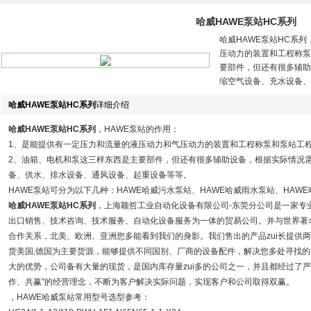
哈威HAWE泵站HC系列
哈威HAWE泵站HC系
压动力的装置和工程称泵
要部件，但还有很多辅助
缩空气设备、充水设备、
哈威HAWE泵站HC系列
详细介绍
哈威HAWE泵站HC系列
，HAWE泵站的作用：
1、是能提供有一定压力和流量的液压动力和气压动力的装置和工程称泵和泵站工
2、油箱、电机和泵这三样东西是主要部件，但还有很多辅助设备，根据实际情况
备、供水、排水设备、通风设备、起重设备等等。
HAWE泵站可分为以下几种：HAWE哈威污水泵站、HAWE哈威雨水泵站、HAW
哈威HAWE泵站HC系列
，上海颖哲工业自动化设备有限公司-东莞分公司是一家专
出口销售、技术咨询、技术服务、自动化设备服务为一体的贸易公司。并与世界著
合作关系，北美、欧洲、亚洲您多能看到我们的身影。我们售出的产品zui长提供
货美国,德国为主要货源，能够提供不同国别、厂商的设备配件，解决您多处寻找的
大的优势，公司备有大量的现货，是国内库存量zui多的公司之一，并且都经过了
作、共赢"的经营理念，不断为客户解决实际问题，实现客户和公司取得双赢。
，HAWE哈威泵站常用型号选型参考：