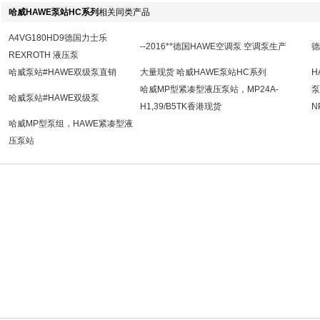
哈威HAWE泵站HC系列
相关同类产品
A4VG180HD9德国力士乐
--2016**德国HAWE空调泵 空调泵生产
德
REXROTH 液压泵
哈威泵站#HAWE双级泵直销
大量现货 哈威HAWE泵站HC系列
H
哈威MP型紧凑型液压泵站，MP24A-
泵
哈威泵站#HAWE双级泵
H1,39/B5TK香港现货
N
哈威MP型泵组，HAWE紧凑型液
压泵站