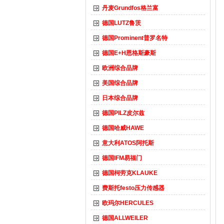
丹麦Grundfos格兰富
德国LUTZ鲁茨
德国Prominent普罗名特
德国E+H恩格斯豪斯
欧洲综合品牌
美国综合品牌
日本综合品牌
德国PILZ皮尔兹
德国哈威HAWE
意大利ATOS阿托斯
德国IFM易福门
德国柯劳克KLAUKE
费斯托festo压力传感器
欧玛尔HERCULES
德国ALLWEILER