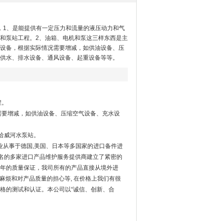
列，1、是能提供有一定压力和流量的液压动力和气
和泵站工程。2、油箱、电机和泵这三样东西是主
设备，根据实际情况需要增减，如供油设备、压
供水、排水设备、通风设备、起重设备等等。
程。
需要增减，如供油设备、压缩空气设备、充水设
E哈威河水泵站。
业从事于德国,美国、日本等多国家的进口备件进
名的多家进口产品维护服务提供商建立了紧密的
两年的质量保证，我司所有的产品直接从境外进
麻烦和对产品质量的担心等, 在价格上我们有很
严格的测试和认证。本公司以“诚信、创新、合