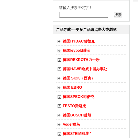
请输入搜索关键字！
产品导航----更多产品请点击大类浏览
德国HYDAC贺德克
德国leybold莱宝
德国REXROTH力士乐
德国HAWE哈威中国办事处
德国 SICK（西克）
德国 EBRO
德国SPECK司倍克
FESTO费斯托
德国BUSCH普旭
Vogel福鸟
德国STEIMEL斯*