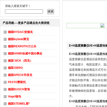
请输入搜索关键字！
产品导航----更多产品请点击大类浏览
德国HYDAC贺德克
德国leybold莱宝
E+H温度测量仪#E+H温度传
德国REXROTH力士乐
德国HAWE哈威中国办事处
E+H温度测量仪#E+H温度传
温度测量仪是测温仪器类型的
德国 SICK（西克）
气体温度计、电阻温度计、温
德国 EBRO
温度测量仪表按测温方式可分
德国SPECK司倍克
通常来说接触式测温仪表比较
才能达到热平衡，所以存在测
FESTO费斯托
非接触式仪表测温是通过热辐
德国BUSCH普旭
坏被测物体的温度场，反应速
大。
Vogel福鸟
E+H温度测量仪#E+H温度传
德国STEIMEL斯*
产品名称：TTR35温度