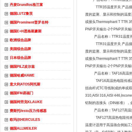
丹麦Grundfos格兰富
TTR35温度开关 产品
德国LUTZ鲁茨
度的监测、显示和控制的温度开关，测
或接头Thermophant T 
德国Prominent普罗名特
PNP开关输出-2个PNP开关输出
德国E+H恩格斯豪斯
产品名称：TTR31温度
欧洲综合品牌
TTR31温度开关 产品
美国综合品牌
度的监测、显示和控制的温度开关，测
日本综合品牌
或接头Thermophant T 
PNP开关输出-2个PNP开关输出
德国PILZ皮尔兹
产品名称：TAF16高温
德国哈威HAWE
TAF16高温热电阻传感
意大利ATOS阿托斯
括由杆式TC导线制成的单或双
德国IFM易福门
310,AISI 316,AISI 4
德国柯劳克KLAUKE
铝制的连接头（DIN标准），金属
产品名称：TAF12T高
费斯托festo压力传感器
TAF12T高温热电阻传
欧玛尔HERCULES
温度计适用于高温场合例如工业熔
德国ALLWEILER