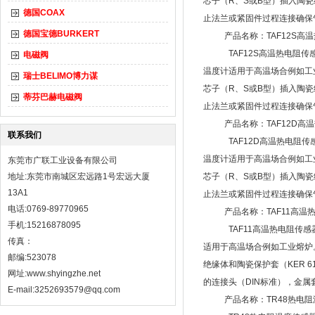
芯子（R、S或B型）插入陶瓷绝缘
德国COAX
止法兰或紧固件过程连接确保气紧管
德国宝德BURKERT
产品名称：TAF12S高
TAF12S高温热电阻传
电磁阀
温度计适用于高温场合例如工业熔
瑞士BELIMO博力谋
芯子（R、S或B型）插入陶瓷绝缘
蒂芬巴赫电磁阀
止法兰或紧固件过程连接确保气紧管
产品名称：TAF12D高
联系我们
TAF12D高温热电阻传
温度计适用于高温场合例如工业熔
东莞市广联工业设备有限公司
地址:东莞市南城区宏远路1号宏远大厦
芯子（R、S或B型）插入陶瓷绝缘
13A1
止法兰或紧固件过程连接确保气紧管
电话:0769-89770965
产品名称：TAF11高温
手机:15216878095
TAF11高温热电阻传感
传真：
适用于高温场合例如工业熔炉。 
邮编:523078
绝缘体和陶瓷保护套（KER 
网址:
www.shyingzhe.net
的连接头（DIN标准），金属套管
E-mail:3252693579@qq.com
产品名称：TR48热电