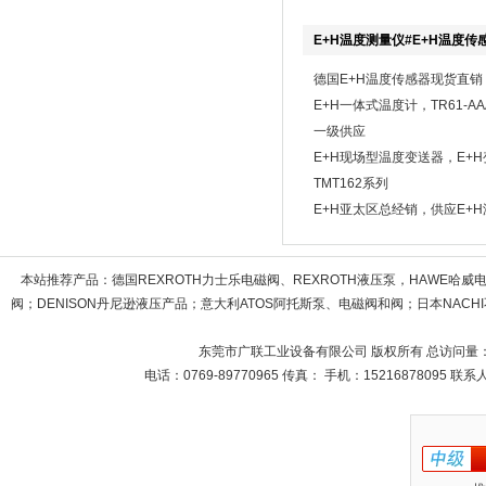
E+H温度测量仪#E+H温度传
德国E+H温度传感器现货直销
E+H一体式温度计，TR61-AA
一级供应
E+H现场型温度变送器，E+
TMT162系列
E+H亚太区总经销，供应E+
本站推荐产品：
德国REXROTH力士乐电磁阀、REXROTH液压泵，HAWE哈
阀；DENISON丹尼逊液压产品；意大利ATOS阿托斯泵、电磁阀和阀；日本NACHI不
东莞市广联工业设备有限公司 版权所有 总访问量
电话：0769-89770965 传真： 手机：15216878095 