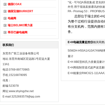
*化 - 可与QA系统集成 坚实的
德国COAX
外壳 用于现场直接通讯的快速设定
德国宝德BURKERT
PA - Promag 53：PRO
总部位于瑞士的E+H公
电磁阀
为整个过程行业提供自动
瑞士BELIMO博力谋
有分支机构，范围内拥有7
务。
蒂芬巴赫电磁阀
E+H电磁流量监控仪
相关同类
联系我们
50W2H-H50A1A10A7AW
东莞市广联工业设备有限公司
量计
地址:东莞市南城区宏远路1号宏远大厦
E+H 8BE型科氏力质量流量计
13A1
E+H两线制管道式超声波流量
电话:0769-89770965
E+H能量仪RMC621-111AA
手机:15216878095
传真：
邮编:523078
网址:
www.shyingzhe.net
E-mail:3252693579@qq.com