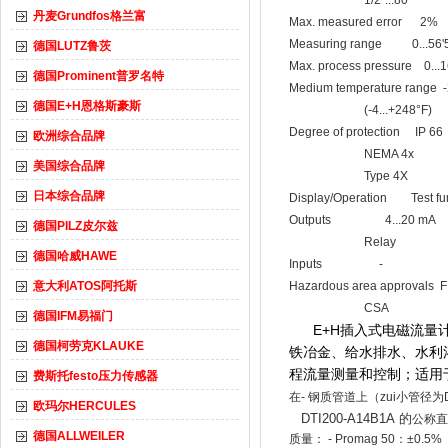
1/2"...80"
丹麦Grundfos格兰富
Max. measured error 2%
Measuring range 0...56'5
德国LUTZ鲁茨
Max. process pressure 0...1
德国Prominent普罗名特
Medium temperature range -
德国E+H恩格斯豪斯
(-4...+248°F)
Degree of protection IP 66
欧洲综合品牌
NEMA 4x
美国综合品牌
Type 4X
日本综合品牌
Display/Operation Test fun
Outputs 4...20 mA
德国PILZ皮尔兹
Relay
德国哈威HAWE
Inputs -
意大利ATOS阿托斯
Hazardous area approvals 
CSA
德国IFM易福门
E+H插入式电磁流量
德国柯劳克KLAUKE
铁冶金、给水排水、水利
程流量测量和控制；适用
费斯托festo压力传感器
在- 钢质管道上（zui小管径为
欧玛尔HERCULES
DTI200-A14B1A
的
公称直
德国ALLWEILER
质量： - Promag 50：±0