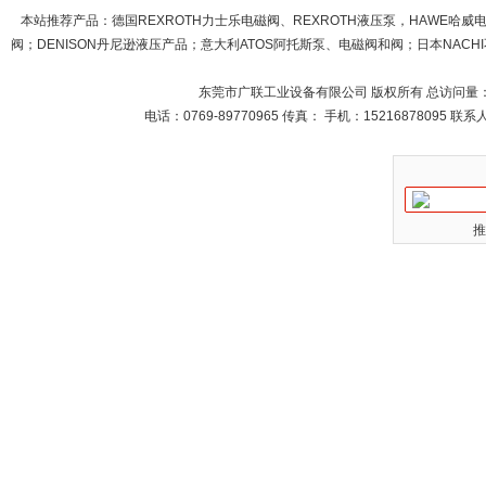
本站推荐产品：
德国REXROTH力士乐电磁阀、REXROTH液压泵，HAWE哈
阀；DENISON丹尼逊液压产品；意大利ATOS阿托斯泵、电磁阀和阀；日本NACHI不
东莞市广联工业设备有限公司 版权所有 总访问量
电话：0769-89770965 传真： 手机：15216878095 
推