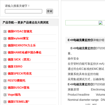
请输入搜索关键字！
产品导航----更多产品请点击大类浏览
德国HYDAC贺德克
德国leybold莱宝
E+H电磁流量监控仪
详细介绍
德国REXROTH力士乐
E+H电磁流量监控仪
DTI
德国HAWE哈威中国办事处
量。
操作安全
德国 SICK（西克）
在空管时仍能可靠监控(4 mA)
德国 EBRO
通过符合IEC标准的EMC测试
德国SPECK司倍克
测量系统具有自监控功能
采用集成测试方式，以确保电
FESTO费斯托
E+H电磁流量监控仪
DTI20
德国BUSCH普旭
测量原理 Electromagne
Vogel福鸟
Product headline Volume
Nominal diameter range DN
德国STEIMEL斯*