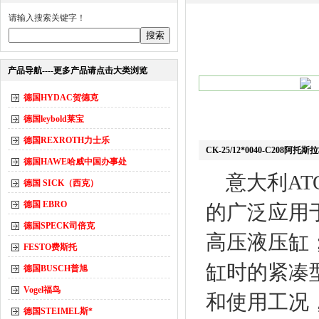
请输入搜索关键字！
产品导航----更多产品请点击大类浏览
德国HYDAC贺德克
德国leybold莱宝
德国REXROTH力士乐
CK-25/12*0040-C208
德国HAWE哈威中国办事处
意大利AT
德国 SICK（西克）
德国 EBRO
的广泛应用
德国SPECK司倍克
高压液压缸
FESTO费斯托
缸时的紧凑
德国BUSCH普旭
Vogel福鸟
和使用工况，
德国STEIMEL斯*