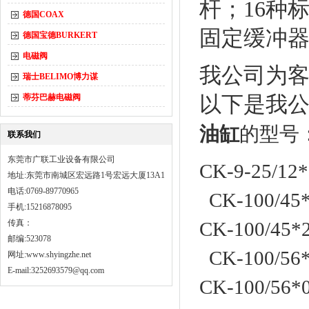
杆；
16种
德国COAX
固定缓冲
德国宝德BURKERT
电磁阀
我公司为客
瑞士BELIMO博力谋
蒂芬巴赫电磁阀
以下是我
油缸
的型号
联系我们
东莞市广联工业设备有限公司
CK-9-25/12
地址:东莞市南城区宏远路1号宏远大厦13A1
电话:0769-89770965
CK-100/45*
手机:15216878095
传真：
CK-100/45
邮编:523078
CK-100/56*
网址:
www.shyingzhe.net
E-mail:3252693579@qq.com
CK-100/56