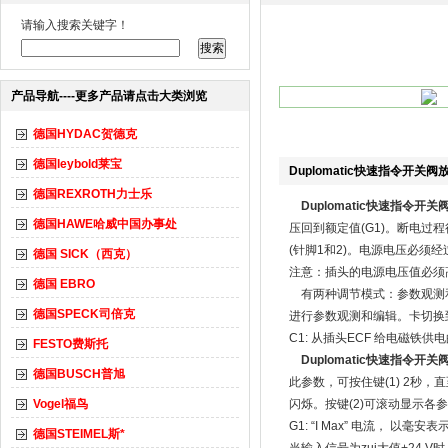
请输入搜索关键字！
产品导航----更多产品请点击大类浏览
德国HYDAC贺德克
德国leybold莱宝
Duplomatic快速指令开关阀
德国REXROTH力士乐
Duplomatic快速指令开
德国HAWE哈威中国办事处
压回到额定值(G1)。断电过
(针脚1和2)。电源电压必须
德国 SICK（西克）
注意：插头的电源电压值必须
德国 EBRO
有两种调节模式：参数观测和
德国SPECK司倍克
进行参数观测和编辑。卡切换
C1: 从插头ECF 给电磁铁供
FESTO费斯托
Duplomatic快速指令开
德国BUSCH普旭
此参数，可按住键(1) 2秒
Vogel福鸟
闪烁。按键(2)可滚动显示
G1: “I Max” 电流， 以毫安表
德国STEIMEL斯*