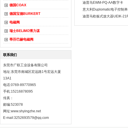
迪普马EWM-PQ-AA数字卡
德国COAX
意大利Duplomatic电子控制
德国宝德BURKERT
迪普马欧板式放大器UEIK-21RS
电磁阀
瑞士BELIMO博力谋
蒂芬巴赫电磁阀
联系我们
东莞市广联工业设备有限公司
地址:东莞市南城区宏远路1号宏远大厦
13A1
电话:0769-89770965
手机:15216878095
传真：
邮编:523078
网址:
www.shyingzhe.net
E-mail:3252693579@qq.com