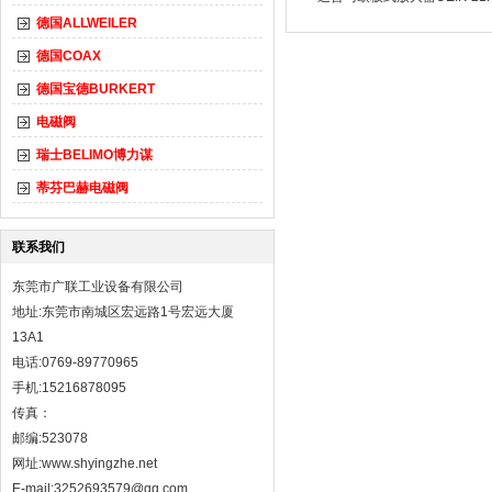
德国ALLWEILER
德国COAX
德国宝德BURKERT
电磁阀
瑞士BELIMO博力谋
蒂芬巴赫电磁阀
联系我们
东莞市广联工业设备有限公司
地址:东莞市南城区宏远路1号宏远大厦
13A1
电话:0769-89770965
手机:15216878095
传真：
邮编:523078
网址:
www.shyingzhe.net
E-mail:3252693579@qq.com