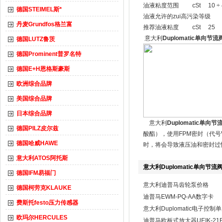
油液粘度范围 cSt 10 ÷ 
德国STEIMEL斯*
油液允许的zui高污染等级 根据 IS
丹麦Grundfos格兰富
推荐油液粘度 cSt 25
意大利
Duplomatic单向节流
德国LUTZ鲁茨
德国Prominent普罗名特
德国E+H恩格斯豪斯
欧洲综合品牌
美国综合品牌
日本综合品牌
意大利
Duplomatic单向节
德国PILZ皮尔兹
酸酯），使用FPM密封（代号
德国哈威HAWE
时，将会导致液压油和密封过
意大利ATOS阿托斯
意大利Duplomatic单向节流
德国IFM易福门
意大利迪普马齿轮泵价格
德国柯劳克KLAUKE
迪普马EWM-PQ-AA数字卡
费斯托festo压力传感器
意大利Duplomatic电子控制
欧玛尔HERCULES
迪普马欧板式放大器UEIK-21RS