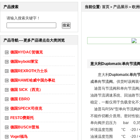
产品搜索
当前位置:
首页
产品展示
欧洲
>
>
请输入搜索关键字！
产品导航----更多产品请点击大类浏览
德国HYDAC贺德克
德国leybold莱宝
意大利Duplomatic单向节流
德国REXROTH力士乐
意大利
Duplomatic单
德国HAWE哈威中国办事处
成单向节流阀。
供货时该阀装
迪普马节流阀和单向节流阀是
德国 SICK（西克）
油路节流调速系统、回油路节
德国 EBRO
稳定，一般仅用于负载变化不
德国SPECK司倍克
迪普马RSN*型单向节流阀
不能作切断介质用。密封性较
FESTO费斯托
单向阀开启压力 bar 0,3
德国BUSCH普旭
环境温度范围 °C -20 / +
Vogel福鸟
油液温度范围 °C -20 / +