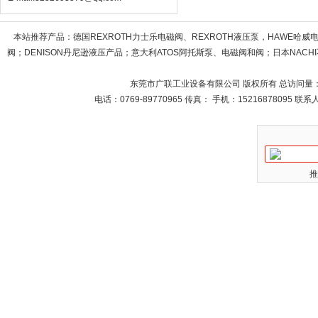
本站推荐产品：
德国REXROTH力士乐电磁阀、REXROTH液压泵，HAWE哈
阀；DENISON丹尼逊液压产品；意大利ATOS阿托斯泵、电磁阀和阀；日本NACHI不
东莞市广联工业设备有限公司 版权所有 总访问量
电话：0769-89770965 传真： 手机：15216878095 
推