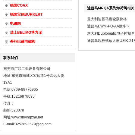
德国COAX
迪普马MRQA系列卸荷阀
相关
德国宝德BURKERT
意大利迪普马齿轮泵价格
电磁阀
迪普马EWM-PQ-AA数字卡
瑞士BELIMO博力谋
意大利Duplomatic电子控制
迪普马欧板式放大器UEIK-21RS
蒂芬巴赫电磁阀
联系我们
东莞市广联工业设备有限公司
地址:东莞市南城区宏远路1号宏远大厦
13A1
电话:0769-89770965
手机:15216878095
传真：
邮编:523078
网址:
www.shyingzhe.net
E-mail:3252693579@qq.com