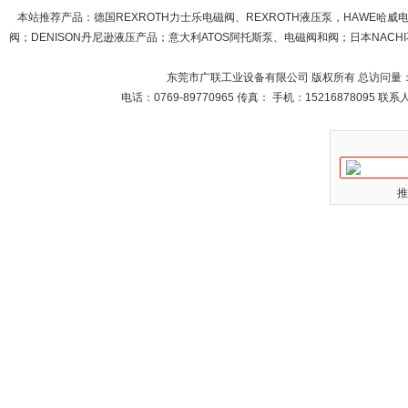
本站推荐产品：
德国REXROTH力士乐电磁阀、REXROTH液压泵，HAWE哈
阀；DENISON丹尼逊液压产品；意大利ATOS阿托斯泵、电磁阀和阀；日本NACHI不
东莞市广联工业设备有限公司 版权所有 总访问量
电话：0769-89770965 传真： 手机：15216878095 
推