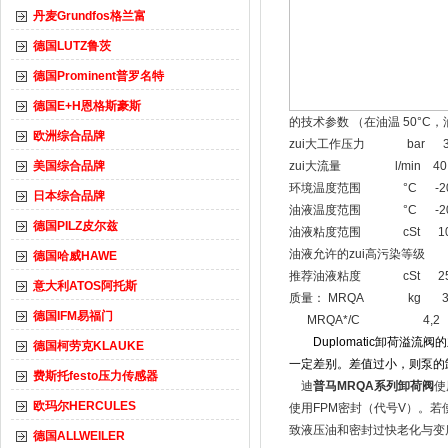
丹麦Grundfos格兰富
德国LUTZ鲁茨
德国Prominent普罗名特
德国E+H恩格斯豪斯
的技术参数 （在油温 50°C，
欧洲综合品牌
zui大工作压力 bar 3
美国综合品牌
zui大流量 l/min 40
环境温度范围 °C -20 /
日本综合品牌
油液温度范围 °C -20 /
德国PILZ皮尔兹
油液粘度范围 cSt 10 ÷
油液允许的zui高污染等级 根据 I
德国哈威HAWE
推荐油液粘度 cSt 2
意大利ATOS阿托斯
质量： MRQA kg 3,
德国IFM易福门
MRQA*/C 4,2
Duplomatic卸荷溢
德国柯劳克KLAUKE
一定差别。差值过小，则泵的
费斯托festo压力传感器
迪
普马MRQA系列卸荷阀
使
欧玛尔HERCULES
使用FPM密封（代号V）。若
致液压油和密封过快老化与变
德国ALLWEILER