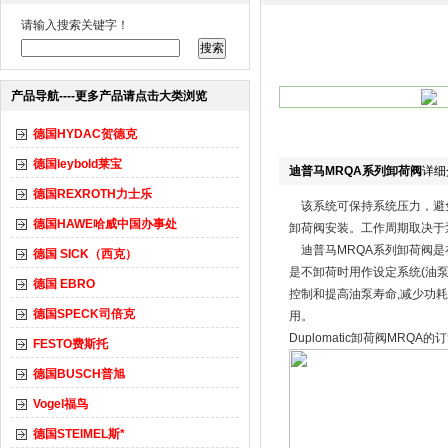
请输入搜索关键字！
产品导航----更多产品请点击大类浏览
德国HYDAC贺德克
德国leybold莱宝
迪普马MRQA系列卸荷阀
详细
德国REXROTH力士乐
该系统可保持系统压力，避免
德国HAWE哈威中国办事处
卸荷阀安装。工作周期取决于
迪普马MRQA系列卸荷阀是
德国 SICK（西克）
是不卸荷时用作设定系统(油泵
德国 EBRO
控制和提高油泵寿命,减少功
德国SPECK司倍克
用。
Duplomatic卸荷阀MRQA
FESTO费斯托
德国BUSCH普旭
Vogel福鸟
德国STEIMEL斯*