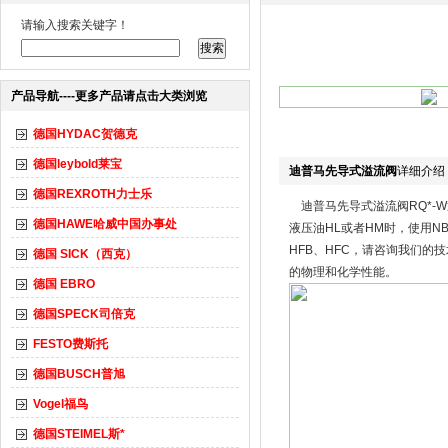
请输入搜索关键字！
产品导航----更多产品请点击大类浏览
德国HYDAC贺德克
德国leybold莱宝
迪普马先导式溢流阀
详细介绍
德国REXROTH力士乐
迪普马先导式溢流阀RQ*-W通
德国HAWE哈威中国办事处
液压油HL或者HM时，使用N
HFB、HFC，请咨询我们的
德国 SICK（西克）
的物理和化学性能。
德国 EBRO
德国SPECK司倍克
FESTO费斯托
德国BUSCH普旭
Vogel福鸟
德国STEIMEL斯*