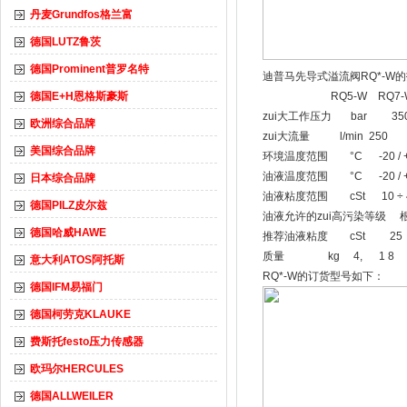
丹麦Grundfos格兰富
德国LUTZ鲁茨
德国Prominent普罗名特
迪普马先导式溢流阀RQ*-W的
德国E+H恩格斯豪斯
RQ5-W RQ7-
zui大工作压力 bar 35
欧洲综合品牌
zui大流量 l/min 250 
美国综合品牌
环境温度范围 °C -20 / +
油液温度范围 °C -20 / +
日本综合品牌
油液粘度范围 cSt 10 ÷ 
德国PILZ皮尔兹
油液允许的zui高污染等级 根据44
德国哈威HAWE
推荐油液粘度 cSt 25
质量 kg 4, 1 8
意大利ATOS阿托斯
RQ*-W的订货型号如下：
德国IFM易福门
德国柯劳克KLAUKE
费斯托festo压力传感器
欧玛尔HERCULES
德国ALLWEILER