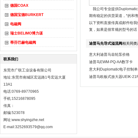
德国COAX
我公司专业提供Duploma
德国宝德BURKERT
期有稳定的供货渠道，*的和
以下资料直接传真或邮件给我
电磁阀
复，如果是很常规的型号的话
瑞士BELIMO博力谋
蒂芬巴赫电磁阀
迪普马先导式溢流阀
相关同类
意大利迪普马齿轮泵价格
联系我们
迪普马EWM-PQ-AA数字卡
意大利Duplomatic电子控制
东莞市广联工业设备有限公司
迪普马欧板式放大器UEIK-21RS
地址:东莞市南城区宏远路1号宏远大厦
13A1
电话:0769-89770965
手机:15216878095
传真：
邮编:523078
网址:
www.shyingzhe.net
E-mail:3252693579@qq.com