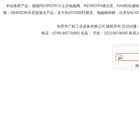
本站推荐产品：
德国REXROTH力士乐电磁阀、REXROTH液压泵，HAWE哈
阀；DENISON丹尼逊液压产品；意大利ATOS阿托斯泵、电磁阀和阀；日本NACHI不
东莞市广联工业设备有限公司 版权所有 总访问量
电话：0769-89770965 传真： 手机：15216878095 
推