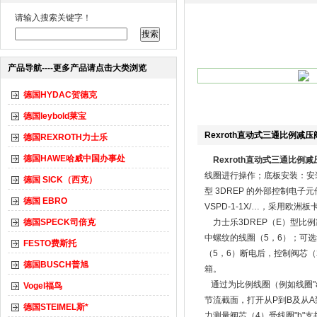
请输入搜索关键字！
产品导航----更多产品请点击大类浏览
德国HYDAC贺德克
德国leybold莱宝
Rexroth直动式三通比例减压
德国REXROTH力士乐
德国HAWE哈威中国办事处
Rexroth直动式三通比例减
线圈进行操作；底板安装：安装
德国 SICK（西克）
型 3DREP 的外部控制电子元
德国 EBRO
VSPD-1-1X/…，采用欧
德国SPECK司倍克
力士乐3DREP（E）型比
中螺纹的线圈（5，6）；可
FESTO费斯托
（5，6）断电后，控制阀芯
德国BUSCH普旭
箱。
通过为比例线圈（例如线圈"
Vogel福鸟
节流截面，打开从P到B及从
德国STEIMEL斯*
力测量阀芯（4）受线圈"b"