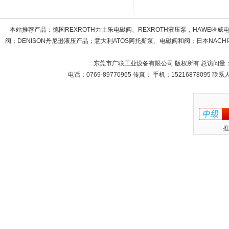
本站推荐产品：
德国REXROTH力士乐电磁阀、REXROTH液压泵，HAWE哈
阀；DENISON丹尼逊液压产品；意大利ATOS阿托斯泵、电磁阀和阀；日本NACHI不
东莞市广联工业设备有限公司 版权所有 总访问量
电话：0769-89770965 传真： 手机：15216878095 
推