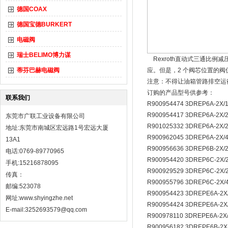
德国COAX
德国宝德BURKERT
电磁阀
瑞士BELIMO博力谋
Rexroth直动式三通比例减压
蒂芬巴赫电磁阀
应。但是，2 个阀芯位置的阀仅
注意：不得让油箱管路排空运
订购的产品型号供参考：
联系我们
R900954474 3DREP6A-2X
R900954417 3DREP6A-2X
东莞市广联工业设备有限公司
R901025332 3DREP6A-2X/
地址:东莞市南城区宏远路1号宏远大厦
R900962045 3DREP6A-2X/
13A1
R900956636 3DREP6B-2X/
电话:0769-89770965
R900954420 3DREP6C-2X
手机:15216878095
R900929529 3DREP6C-2X/
传真：
R900955796 3DREP6C-2X/
邮编:523078
R900954423 3DREPE6A-2X
网址:
www.shyingzhe.net
R900954424 3DREPE6A-2X
E-mail:3252693579@qq.com
R900978110 3DREPE6A-2X
R900956182 3DREPE6B-2X