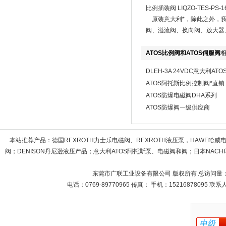
比例插装阀 LIQZO-TES-PS-162
原装意大利
*，除此之外，
阀、溢流阀、换向阀、放大器
ATOS比例阀和ATOS伺服阀
DLEH-3A 24VDC意大利A
ATOS阿托斯比例控制阀*直销
ATOS防爆电磁阀DHA系列
ATOS防爆阀一级供应商
本站推荐产品：
德国REXROTH力士乐电磁阀、REXROTH液压泵，HAWE哈
阀；DENISON丹尼逊液压产品；意大利ATOS阿托斯泵、电磁阀和阀；日本NACHI不
东莞市广联工业设备有限公司 版权所有 总访问量
电话：0769-89770965 传真： 手机：15216878095 