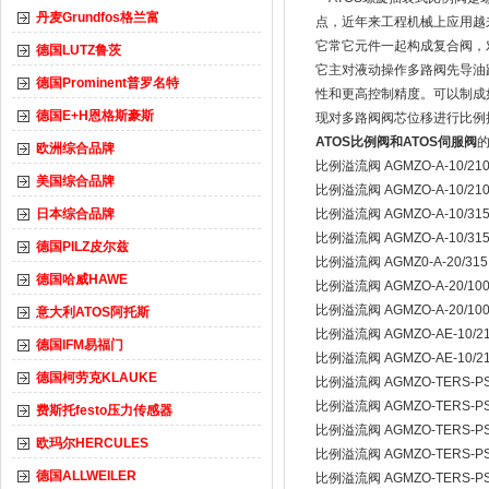
丹麦Grundfos格兰富
点，近年来工程机械上应用越
它常它元件一起构成复合阀，
德国LUTZ鲁茨
它主对液动操作多路阀先导油
德国Prominent普罗名特
性和更高控制精度。可以制成
德国E+H恩格斯豪斯
现对多路阀阀芯位移进行比例
ATOS比例阀和ATOS伺服阀
欧洲综合品牌
比例溢流阀 AGMZO-A-10/21
美国综合品牌
比例溢流阀 AGMZO-A-10/21
日本综合品牌
比例溢流阀 AGMZO-A-10/315
比例溢流阀 AGMZO-A-10/31
德国PILZ皮尔兹
比例溢流阀 AGMZ0-A-20/315
德国哈威HAWE
比例溢流阀 AGMZO-A-20/100
比例溢流阀 AGMZO-A-20/100
意大利ATOS阿托斯
比例溢流阀 AGMZO-AE-10/210
德国IFM易福门
比例溢流阀 AGMZO-AE-10/210
德国柯劳克KLAUKE
比例溢流阀 AGMZO-TERS-PS-
比例溢流阀 AGMZO-TERS-PS-
费斯托festo压力传感器
比例溢流阀 AGMZO-TERS-PS-
欧玛尔HERCULES
比例溢流阀 AGMZO-TERS-PS-
德国ALLWEILER
比例溢流阀 AGMZO-TERS-PS-