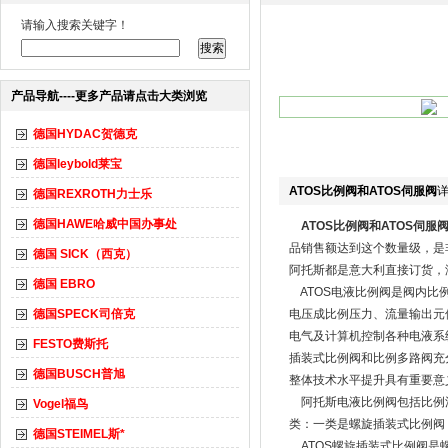
请输入搜索关键字！
产品导航----更多产品请点击大类浏览
德国HYDAC贺德克
德国leybold莱宝
ATOS比例阀和ATOS伺服阀
德国REXROTH力士乐
德国HAWE哈威中国办事处
ATOS比例阀和ATOS伺服
品销售额达到这个数量级，是
德国 SICK（西克）
阿托斯都是意大利直接订货，
德国 EBRO
ATOS电液比例阀是阀内比
德国SPECK司倍克
电压成比例压力、流量输出元
电气及计算机控制各种电液系
FESTO费斯托
插装式比例阀和比例多路阀充
德国BUSCH普旭
整体技术水平提升具有重要意
阿托斯电液比例阀包括比例流
Vogel福鸟
类：一类是螺旋插装式比例阀
德国STEIMEL斯*
ATOS螺旋插装式比例阀是