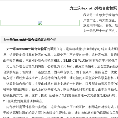
力士乐Rexroth外啮合齿轮泵
我公司一直致力于经销力
户群广泛，有大型国企、央
泛应用于石油、石化、冶
力士乐已经十年的历史，
力士乐Rexroth外啮合齿轮泵
详细介绍
力士乐Rexroth外啮合齿轮泵
的重要任务，是将机械能 (扭矩和转速) 转变成液压
反。这些设备必须具有较高的效率，以避免产生不必要的热量。这种高效率，是通
由于噪音极低，与标准外啮合齿轮泵相比，SILENCE PLUS的固有噪音平均降低了15
力士乐外啮合齿轮泵的特性：公称压力 280 bar；采用滑动轴承，适合重负荷应用；
台泵的组合；管路油口：连接法兰；固有噪音极低；由于低频率，齿距合适；优化
输入源；通过大规模生产，实现持续的高质量；通过轴的加固型设计和泵盖材料，延
这款外啮合齿轮泵，主要由轴承衬套上支承的一对齿轮、以及配备前盖和后盖的
轴密封圈加以密封。轴承上的这些支承力，则由的轴承衬套所吸收；由于滑动轴承
线接触的方式。由于这样，因而 还确保了泵的出色耐磨性—尤其是在低速运行时
zui低限度的流量脉动和噪音。
内部密封是通过补偿力实现的，这些力与输出压力成正比。利用这种补偿方式，就能
于输送高压油液的轮齿之间) 的末端提供密封功能。通过向轴承衬套的后部输入工