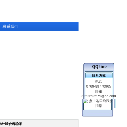
联系我们
电话
0769-89770965
邮箱
3252693579@qq.com
oth外啮合齿轮泵