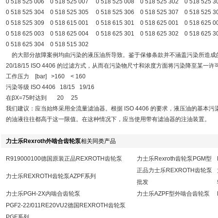
0 518 525 006 0 518 525 007 0 518 525 008 0 518 525 302 0 518 525 3
0 518 525 304 0 518 525 305 0 518 525 306 0 518 525 307 0 518 525 3
0 518 525 309 0 518 615 001 0 518 615 301 0 518 625 001 0 518 625 0
0 518 625 003 0 518 625 004 0 518 625 301 0 518 625 302 0 518 625 3
0 518 625 304 0 518 515 302
的大部分故障案例均由污染的液压油所导致。鉴于保修条款并不涵盖污染所造成
20/18/15 ISO 4406 的过滤方式，从而在污染物尺寸和浓度方面将污染降至某一
工作压力 [bar] >160 < 160
污染等级 ISO 4406 18/15 19/16
在βX=75时达到 20 25
我们建议：应当始终采用全流量滤油器。根据 ISO 4406 的要求，液压油的基本污染
的油液往往都高于这一限值。在这种情况下，应当使用带有滤油器的注油装置。
力士乐Rexroth外啮合齿轮泵
相关同类产品
R919000100德国原装正品REXROTH齿轮泵
力士乐Rexroth齿轮泵PGM型
正品力士乐REXROTH齿轮泵
力士乐REXROTH齿轮泵AZPF系列
批发
力士乐PGH-2X内啮合齿轮泵
力士乐AZPF型外啮合齿轮泵
PGF2-22/011RE20VU2德国REXROTH齿轮泵
PGF系列