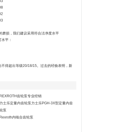
03
08
02
03
的磨损，我们建议采用符合洁净度水平
许可水平：
不得超出等级20/18/15。过去的经验表明，新
REXROTH齿轮泵专业经销
力士乐定量内齿轮泵力士乐PGH-3X型定量内齿
轮泵
Rexroth内啮合齿轮泵