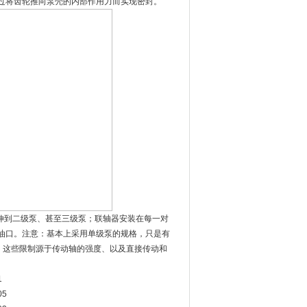
过将齿轮推向泵壳的内部作用力而实现密封。
伸到二级泵、甚至三级泵；联轴器安装在每一对
油口。注意：基本上采用单级泵的规格，只是有
力：这些限制源于传动轴的强度、以及直接传动和
01
05