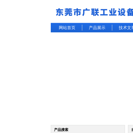
网站首页
产品展示
技术文
产品搜索