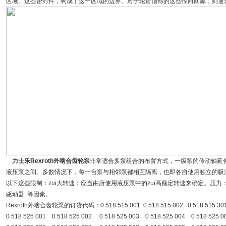
区域。这些密封件，构成了这一区域的边界。对于轮齿顶部的这些径向间隙，则通
力士乐Rexroth外啮合齿轮泵
非常适合多泵组合的布置方式，一级泵的传动轴延
液压泵之间。多数情况下，每一台泵与相邻泵都相互隔离，也即各自使用独立的吸
以下这些限制：zui大转速：应当由所使用液压泵中的zui高额定转速来确定。压
驱动器 等因素。
Rexroth外啮合齿轮泵的订货代码：0 518 515 001 0 518 515 002 0 518 515 3
0 518 525 001 0 518 525 002 0 518 525 003 0 518 525 004 0 518 525 0