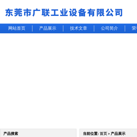
网站首页
产品展示
技术文章
公司简介
荣
产品搜索
当前位置:
首页
产品展示
>