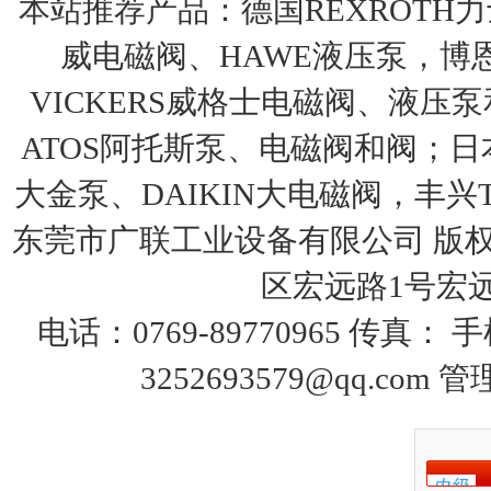
本站推荐产品：
德国REXROTH
威电磁阀、HAWE液压泵，博
VICKERS威格士电磁阀、液压
ATOS阿托斯泵、电磁阀和阀；日本
大金泵、DAIKIN大电磁阀，丰兴T
东莞市广联工业设备有限公司 版权
区宏远路1号宏远大
电话：0769-89770965 传真：
3252693579@qq.com
管