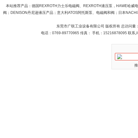
本站推荐产品：
德国REXROTH力士乐电磁阀、REXROTH液压泵，HAWE哈
阀；DENISON丹尼逊液压产品；意大利ATOS阿托斯泵、电磁阀和阀；日本NACHI不
东莞市广联工业设备有限公司 版权所有 总访问量
电话：0769-89770965 传真： 手机：15216878095 
推