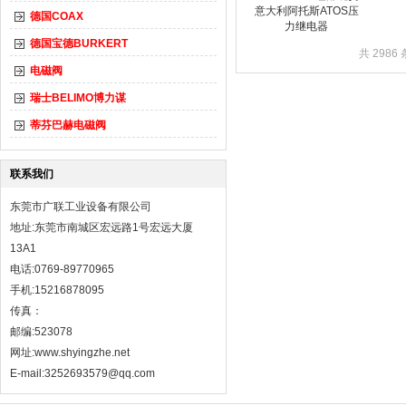
意大利阿托斯ATOS压
德国COAX
力继电器
德国宝德BURKERT
共 2986
电磁阀
瑞士BELIMO博力谋
蒂芬巴赫电磁阀
联系我们
东莞市广联工业设备有限公司
地址:东莞市南城区宏远路1号宏远大厦
13A1
电话:0769-89770965
手机:15216878095
传真：
邮编:523078
网址:
www.shyingzhe.net
E-mail:3252693579@qq.com