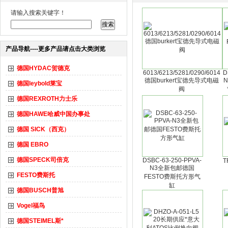
请输入搜索关键字！
产品导航----更多产品请点击大类浏览
德国HYDAC贺德克
6013/6213/5281/0290/6014
D
德国burkert宝德先导式电磁
德国leybold莱宝
阀
德国REXROTH力士乐
德国HAWE哈威中国办事处
德国 SICK（西克）
德国 EBRO
德国SPECK司倍克
DSBC-63-250-PPVA-
T
N3全新包邮德国
FESTO费斯托
FESTO费斯托方形气
缸
德国BUSCH普旭
Vogel福鸟
德国STEIMEL斯*