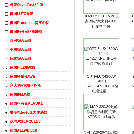
丹麦Grundfos格兰富
德国LUTZ鲁茨
DHZO-A-051-L5 20长
L
期供应*意大利ATOS
德国Prominent普罗名特
比例换向阀
德国E+H恩格斯豪斯
欧洲综合品牌
美国综合品牌
日本综合品牌
德国PILZ皮尔兹
德国哈威HAWE
OPTIFLUX4300W
（400）
意大利ATOS阿托斯
11421*KROHNE科隆
B
电磁流量计
德国IFM易福门
德国柯劳克KLAUKE
费斯托festo压力传感器
欧玛尔HERCULES
德国ALLWEILER
MAP-320/20包邮现货
S