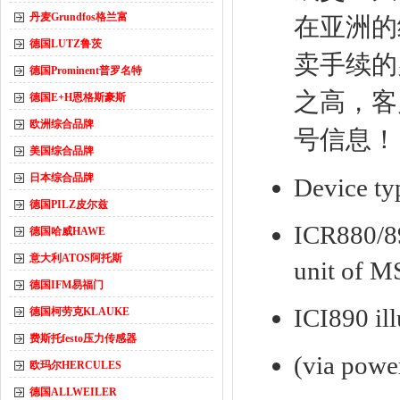
丹麦Grundfos格兰富
在亚洲的
德国LUTZ鲁茨
卖手续的
德国Prominent普罗名特
之高，客
德国E+H恩格斯豪斯
欧洲综合品牌
号信息！
美国综合品牌
日本综合品牌
Device ty
德国PILZ皮尔兹
ICR880/89
德国哈威HAWE
意大利ATOS阿托斯
unit of 
德国IFM易福门
ICI890 il
德国柯劳克KLAUKE
费斯托festo压力传感器
(via powe
欧玛尔HERCULES
德国ALLWEILER