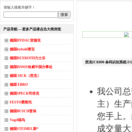
请输入搜索关键字！
产品导航----更多产品请点击大类浏览
德国HYDAC贺德克
德国leybold莱宝
德国REXROTH力士乐
西克ICR890 条码识别系统
详
德国HAWE哈威中国办事处
德国 SICK（西克）
德国 EBRO
我公司总
德国SPECK司倍克
主）生产
FESTO费斯托
德国BUSCH普旭
您手上。
Vogel福鸟
成交量大
德国STEIMEL斯*