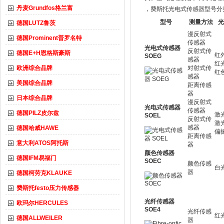
丹麦Grundfos格兰富
，费斯托光电式传感器型号分
型号
测量方法
光
德国LUTZ鲁茨
漫反射式
德国Prominent普罗名特
传感器
光电式传感器
反射式传
德国E+H恩格斯豪斯
红
SOEG
感器
红
欧洲综合品牌
对射式传
红
感器
美国综合品牌
距离传感
器
日本综合品牌
漫反射式
光电式传感器
传感器
德国PILZ皮尔兹
激
SOEL
反射式传
激
感器
德国哈威HAWE
偏
距离传感
意大利ATOS阿托斯
器
颜色传感器
德国IFM易福门
SOEC
颜色传感
白
器
德国柯劳克KLAUKE
费斯托festo压力传感器
光纤传感器
欧玛尔HERCULES
SOE4
光纤传感
红
德国ALLWEILER
器