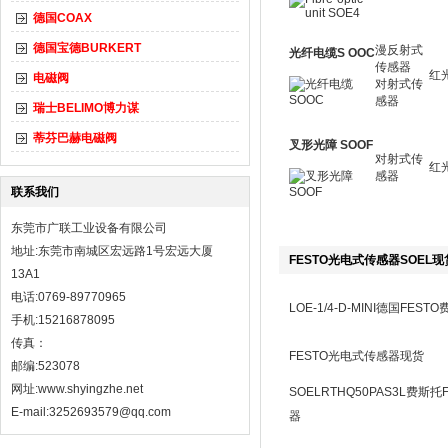
德国COAX
德国宝德BURKERT
漫反射式
光纤电缆S OOC
传感器
红
电磁阀
对射式传
感器
瑞士BELIMO博力谋
蒂芬巴赫电磁阀
叉形光障 SOOF
对射式传
红
感器
联系我们
东莞市广联工业设备有限公司
地址:东莞市南城区宏远路1号宏远大厦
FESTO光电式传感器SOEL现
13A1
电话:0769-89770965
LOE-1/4-D-MINI德国FES
手机:15216878095
传真：
FESTO光电式传感器现货
邮编:523078
网址:
www.shyingzhe.net
SOELRTHQ50PAS3L费斯
E-mail:3252693579@qq.com
器