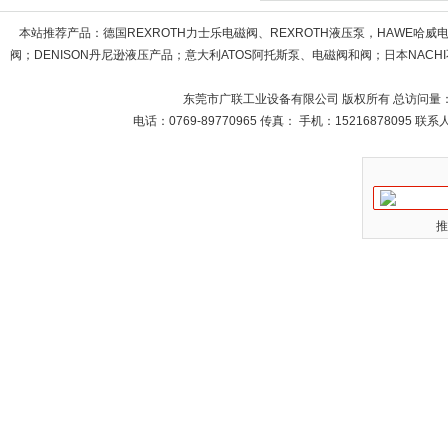
本站推荐产品：
德国REXROTH力士乐电磁阀、REXROTH液压泵，HAWE哈
阀；DENISON丹尼逊液压产品；意大利ATOS阿托斯泵、电磁阀和阀；日本NACHI不
东莞市广联工业设备有限公司 版权所有 总访问量
电话：0769-89770965 传真： 手机：15216878095 
推