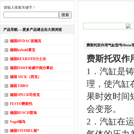
请输入搜索关键字！
产品导航----更多产品请点击大类浏览
德国HYDAC贺德克
费斯托双作用气缸型号#festo
德国leybold莱宝
费斯托双作用
德国REXROTH力士乐
德国HAWE哈威中国办事处
1．汽缸是
德国 SICK（西克）
理，使汽缸
德国 EBRO
果时效时间
德国SPECK司倍克
FESTO费斯托
会变形。
德国BUSCH普旭
2．汽缸在
Vogel福鸟
德国STEIMEL斯*