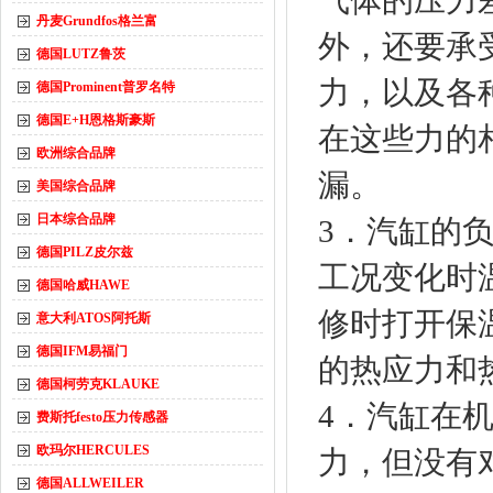
气体的压力
丹麦Grundfos格兰富
外，还要承
德国LUTZ鲁茨
力，以及各
德国Prominent普罗名特
德国E+H恩格斯豪斯
在这些力的
欧洲综合品牌
漏。
美国综合品牌
日本综合品牌
3．汽缸的
德国PILZ皮尔兹
工况变化时
德国哈威HAWE
修时打开保
意大利ATOS阿托斯
德国IFM易福门
的热应力和
德国柯劳克KLAUKE
4．汽缸在
费斯托festo压力传感器
欧玛尔HERCULES
力，但没有
德国ALLWEILER