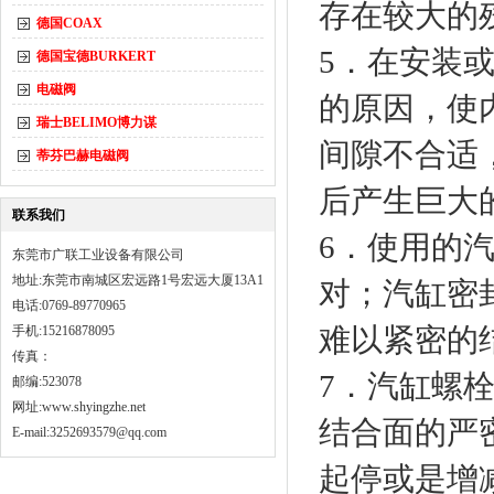
存在较大的
德国COAX
5．在安装
德国宝德BURKERT
电磁阀
的原因，使
瑞士BELIMO博力谋
间隙不合适
蒂芬巴赫电磁阀
后产生巨大
联系我们
6．使用的
东莞市广联工业设备有限公司
地址:东莞市南城区宏远路1号宏远大厦13A1
对；汽缸密
电话:0769-89770965
难以紧密的
手机:15216878095
传真：
7．汽缸螺
邮编:523078
网址:
www.shyingzhe.net
结合面的严
E-mail:3252693579@qq.com
起停或是增