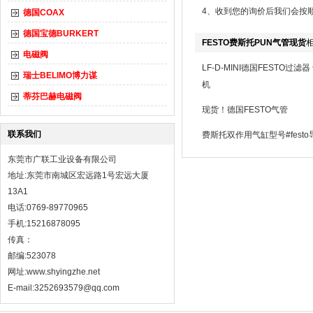
4、收到您的询价后我们会按
德国COAX
德国宝德BURKERT
FESTO费斯托PUN气管现货
电磁阀
LF-D-MINI德国FESTO过滤
瑞士BELIMO博力谋
机
蒂芬巴赫电磁阀
现货！德国FESTO气管
联系我们
费斯托双作用气缸型号#fest
东莞市广联工业设备有限公司
地址:东莞市南城区宏远路1号宏远大厦
13A1
电话:0769-89770965
手机:15216878095
传真：
邮编:523078
网址:
www.shyingzhe.net
E-mail:3252693579@qq.com