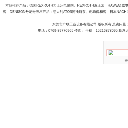
本站推荐产品：
德国REXROTH力士乐电磁阀、REXROTH液压泵，HAWE哈
阀；DENISON丹尼逊液压产品；意大利ATOS阿托斯泵、电磁阀和阀；日本NACHI不
东莞市广联工业设备有限公司 版权所有 总访问量
电话：0769-89770965 传真： 手机：15216878095 
推