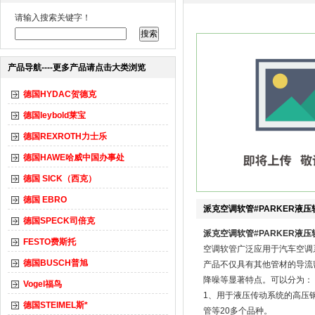
请输入搜索关键字！
产品导航----更多产品请点击大类浏览
德国HYDAC贺德克
德国leybold莱宝
德国REXROTH力士乐
德国HAWE哈威中国办事处
德国 SICK（西克）
德国 EBRO
派克空调软管#PARKER液压
德国SPECK司倍克
派克空调软管#PARKER液压
FESTO费斯托
空调软管广泛应用于汽车空调
德国BUSCH普旭
产品不仅具有其他管材的导流
降噪等显著特点。可以分为：
Vogel福鸟
1、用于液压传动系统的高压
德国STEIMEL斯*
管等20多个品种。