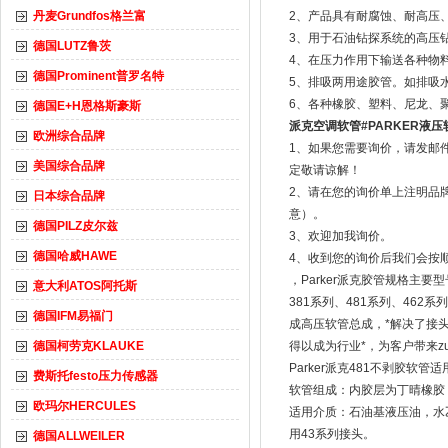
丹麦Grundfos格兰富
2、产品具有耐腐蚀、耐高压
3、用于石油钻探系统的高压
德国LUTZ鲁茨
4、在压力作用下输送各种物
德国Prominent普罗名特
5、排吸两用途胶管。如排吸
6、各种橡胶、塑料、尼龙、
德国E+H恩格斯豪斯
派克空调软管#PARKER液压
欧洲综合品牌
1、如果您需要询价，请发邮
美国综合品牌
定敬请谅解！
2、请在您的询价单上注明品
日本综合品牌
意）。
德国PILZ皮尔兹
3、欢迎加我询价。
德国哈威HAWE
4、收到您的询价后我们会按
，Parker派克胶管规格主要
意大利ATOS阿托斯
381系列、481系列、462系
德国IFM易福门
成高压软管总成，*解决了接头
德国柯劳克KLAUKE
得以成为行业*，为客户带来z
Parker派克481不剥胶软管适用标准
费斯托festo压力传感器
软管组成：内胶层为丁晴橡胶
欧玛尔HERCULES
适用介质：石油基液压油，水乙
用43系列接头。
德国ALLWEILER