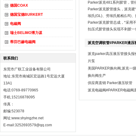
Parker派克481系列胶管，管
德国COAX
Parker派克胶管接头，派
德国宝德BURKERT
埃氏(GL)、劳埃氏船检(LR)
Parker派克胶管总成，*采
电磁阀
扣压式胶管接头实现不剥胶一
瑞士BELIMO博力谋
蒂芬巴赫电磁阀
派克空调软管#PARKER液压
派克parker高压液压管接头报
联系我们
片泵
美国PARKER换向阀,派克一
东莞市广联工业设备有限公司
换向阀生产
地址:东莞市南城区宏远路1号宏远大厦
供应商直销 Parker液压软管
13A1
电话:0769-89770965
派克电磁阀#PARKER电磁阀
手机:15216878095
传真：
邮编:523078
网址:
www.shyingzhe.net
E-mail:3252693579@qq.com