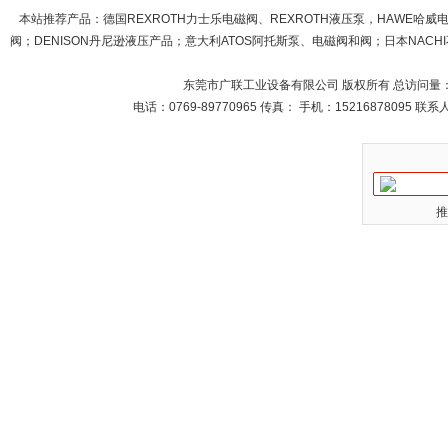
本站推荐产品：
德国REXROTH力士乐电磁阀、REXROTH液压泵，HAWE哈
阀；DENISON丹尼逊液压产品；意大利ATOS阿托斯泵、电磁阀和阀；日本NACHI不
东莞市广联工业设备有限公司 版权所有 总访问量
电话：0769-89770965 传真： 手机：15216878095 
推