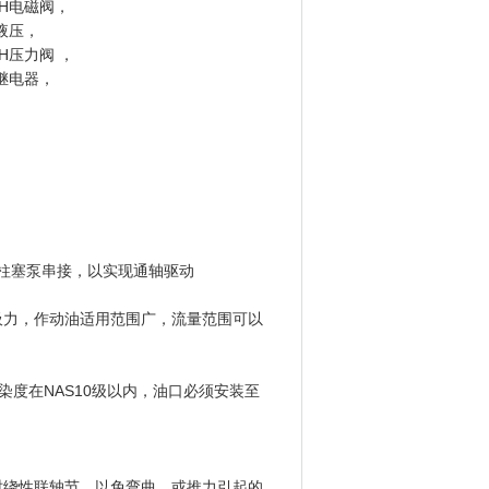
TH电磁阀，
汇液压，
TH压力阀 ，
H继电器，
向柱塞泵串接，以实现通轴驱动
吸力，作动油适用范围广，流量范围可以
度在NAS10级以内，油口必须安装至
时绕性联轴节，以免弯曲，或推力引起的