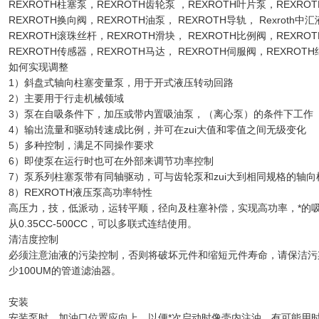
REXROTH柱塞泵，REXROTH齿轮泵 ，REXROTH叶片泵，REXRO
REXROTH换向阀，REXROTH油泵， REXROTH导轨， Rexroth中
REXROTH滚珠丝杆，REXROTH滑块， REXROTH比例阀，REXRO
REXROTH传感器，REXROTH马达， REXROTH伺服阀，REXROT
如何实现调整
1）斜盘式轴向柱塞变量泵，用于开式液压转动回路
2）主要用于行走机械领域
3）泵在自吸条件下，加压或带内置吸油泵，（离心泵）的条件下工作
4）输出流量和驱动转速成比例，并可在zui大值和零值之间无级变化
5）多种控制，满足不同操作要求
6）即使泵在运行时也可在外部来调节功率控制
7）泵系列柱塞泵带有同轴驱动，可与齿轮泵和zui大到相同规格的轴
8）REXROTH液压泵高功率特性
高压力，技，低派动，运转平顺，径向及柱塞补偿，实现高功率，*的
从0.35CC-500CC，可以多联式连结使用。
清洁度控制
必须注意油液的污染控制，否则将破坏元件和缩短元件寿命，请保洁污染
少100UM的管道滤油器。
安装
安装泵时，加油口位置应向上，以便*次启动时像壳内注油，有可能用