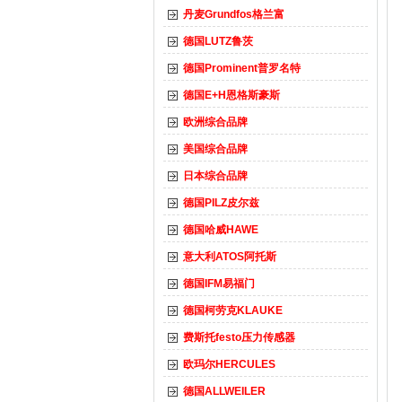
丹麦Grundfos格兰富
德国LUTZ鲁茨
德国Prominent普罗名特
德国E+H恩格斯豪斯
欧洲综合品牌
美国综合品牌
日本综合品牌
德国PILZ皮尔兹
德国哈威HAWE
意大利ATOS阿托斯
德国IFM易福门
德国柯劳克KLAUKE
费斯托festo压力传感器
欧玛尔HERCULES
德国ALLWEILER