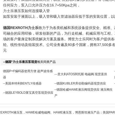
任何应力，泵入口允许压力在16.7+50Kpa之间，
力士乐液压泵如何连接吸入管
如泵安装于液面以上，吸入管和吸入管滤油器应低于泵的安装位置，以
德国REXROTH力士乐
致力于为各类机械和系统设备提供安全、精准、
司融合的应用经验，研发创新的产品，为行走机械、机械应用与工程、
场的客户量身定制系统解决方案及服务。博世力士乐同时为客户提供各
轮、线性传动及组装技术。公司业务遍及80多个国家，拥有37,500多名
元
--德国*力士乐液压泵现货
相关同类产品
德国P+F编码器使用方便 超声波传感
---意大利ATOS阿托斯 电磁阀 现货直供
器
--美国本特利BENTLY传感器
--德国KUBLER库伯勒编码器现货供应
--德国哈威HAWE液压阀现货供应 液压阀生
--德国LEYBOLD莱宝真空泵现货供应
产
REXROTH液压泵，HAWE哈威电磁阀、HAWE液压泵，博恩斯坦液压产品；美国PAR