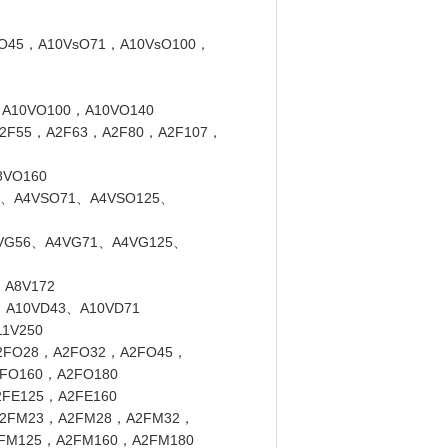
45，A10VsO71，A10VsO100，
10VO100，A10VO140
55，A2F63，A2F80，A2F107，
VO160
A4VSO71、A4VSO125、
56、A4VG71、A4VG125、
A8V172
10VD43、A10VD71
1V250
O28，A2FO32，A2FO45，
FO160，A2FO180
E125，A2FE160
FM23，A2FM28，A2FM32，
FM125，A2FM160，A2FM180