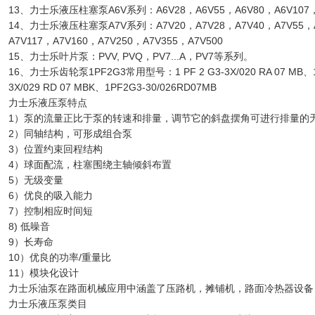
13、力士乐液压柱塞泵A6V系列：A6V28，A6V55，A6V80，A6V107，A
14、力士乐液压柱塞泵A7V系列：A7V20，A7V28，A7V40，A7V55，A7
A7V117，A7V160，A7V250，A7V355，A7V500
15、力士乐叶片泵：PVV, PVQ，PV7...A，PV7等系列。
16、力士乐齿轮泵1PF2G3常用型号：1 PF 2 G3-3X/020 RA 07 MB、1PF
3X/029 RD 07 MBK、1PF2G3-30/026RD07MB
力士乐液压泵特点
1）泵的流量正比于泵的转速和排量，调节它的斜盘摆角可进行排量的
2）同轴结构，可形成组合泵
3）位置约束回程结构
4）球面配流，柱塞围绕主轴倾斜布置
5）无级变量
6）优良的吸入能力
7）控制相应时间短
8) 低噪音
9）长寿命
10）优良的功率/重量比
11）模块化设计
力士乐油泵在路面机械应用中涵盖了压路机，摊铺机，路面冷热器设备
力士乐液压泵类目