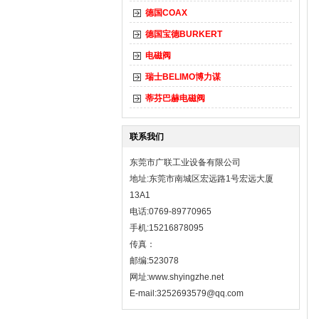
德国COAX
德国宝德BURKERT
电磁阀
瑞士BELIMO博力谋
蒂芬巴赫电磁阀
联系我们
东莞市广联工业设备有限公司
地址:东莞市南城区宏远路1号宏远大厦
13A1
电话:0769-89770965
手机:15216878095
传真：
邮编:523078
网址:
www.shyingzhe.net
E-mail:3252693579@qq.com