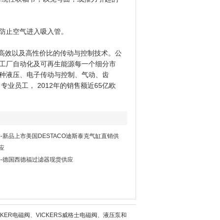
防止空气进入吸入管。
高效以及高性价比的传动与控制技术。公
工厂自动化及可再生能源每一个细分市
种液压、电子传动与控制、气动、齿
专业员工， 2012年的销售额近65亿欧
--新品上市美国DESTACO迪斯泰克气缸直销供
应
--德国西德福过滤器现货供应
KER电磁阀、VICKERS威格士电磁阀、液压泵和