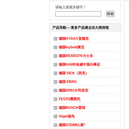
请输入搜索关键字！
产品导航----更多产品请点击大类浏览
德国HYDAC贺德克
德国leybold莱宝
德国REXROTH力士乐
德国HAWE哈威中国办事处
德国 SICK（西克）
德国 EBRO
德国SPECK司倍克
FESTO费斯托
德国BUSCH普旭
Vogel福鸟
德国STEIMEL斯*