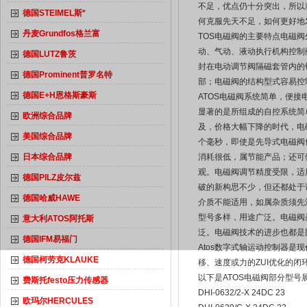
不足，优点仍十分突出，所以
德国STEIMEL斯*
何克服先天不足，如何更好地
丹麦Grundfos格兰富
TOS电磁阀的主要特点电磁
动、气动、液动执行机构控制
德国LUTZ鲁茨
封在电动调节阀隔磁套管内的
德国Prominent普罗名特
部；电磁阀的结构型式容易控
德国E+H恩格斯豪斯
ATOS电磁阀系统简单，便
显著的是所组成的自控系统简
欧洲综合品牌
及，价格大幅下降的时代，电
美国综合品牌
个毫秒，即使是先导式电磁阀
日本综合品牌
消耗很低，属节能产品；还可
观。电磁阀调节精度受限，适
德国PILZ皮尔兹
破的新构思不少，但还都处于
德国哈威HAWE
介质不能适用，如属杂质须先
型号多样，用途广泛。电磁阀
意大利ATOS阿托斯
泛。电磁阀技术的进步也都是
德国IFM易福门
Atos数字式轴运动控制器
德国柯劳克KLAUKE
移、速度或力的ZUI
优
化的闭
以下是ATOS电磁阀部分型号
费斯托festo压力传感器
DHI-0632/2-X 24DC 23
欧玛尔HERCULES