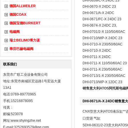
DHI-0639/C-X 24DC 23
德国ALLWEILER
DHI-0670-X 24DC 23
DHI-0671/A-X 24DC
德国COAX
DHI-0671/FC-X 24DC 23
德国宝德BURKERT
DHI-0674-X 24DC 23,
电磁阀
DHI-0701/2-X 110/50/60AC
DHI-0710/WP-X 24DC 23
瑞士BELIMO博力谋
DHI-0710-X 230/50/60AC
蒂芬巴赫电磁阀
DHI-0710-X 24DC
DHI-0711-X 24DC
DHI-0711-X 110/50/60AC 23
联系我们
DHI-0711-X 230/50/60AC
东莞市广联工业设备有限公司
DHI-0713/1-X 230/50/60AC
地址:东莞市南城区宏远路1号宏远大厦
DHI-0713/WP-X 12DC 23
13A1
销售意大利ATOS阿托斯电磁
电话:0769-89770965
手机:15216878095
DHI-0671/A-X 24DC销
传真：
CNX型意大利ATOS液压缸**
邮编:523078
口货源 气缸
网址:
www.shyingzhe.net
SDHI-0631/2-23意大利ATO
E-mail:3252693579@qq.com