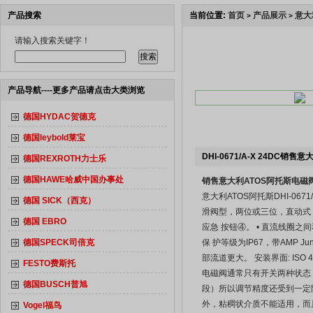
产品搜索
当前位置:
首页
产品展示
意大
>
>
请输入搜索关键字！
产品导航----更多产品请点击大类浏览
德国HYDAC贺德克
德国leybold莱宝
DHI-0671/A-X 24DC销
德国REXROTH力士乐
德国HAWE哈威中国办事处
销售意大利ATOS阿托斯电磁
意大利ATOS阿托斯DHI-0671/
德国 SICK（西克）
滑阀型，两位或三位，直动式，
德国 EBRO
应急 按钮④。 • 直流线圈之
德国SPECK司倍克
保 护等级为IP67，带AMP 
部流道更大。 安装界面: ISO 44
FESTO费斯托
电磁阀通常只有开关两种状态
德国BUSCH普旭
段）所以调节精度还受到一定
外，粘稠状介质不能适用，而
Vogel福鸟