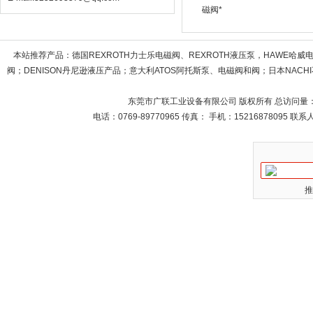
磁阀*
本站推荐产品：
德国REXROTH力士乐电磁阀、REXROTH液压泵，HAWE哈
阀；DENISON丹尼逊液压产品；意大利ATOS阿托斯泵、电磁阀和阀；日本NACHI不
东莞市广联工业设备有限公司 版权所有 总访问量
电话：0769-89770965 传真： 手机：15216878095 
推