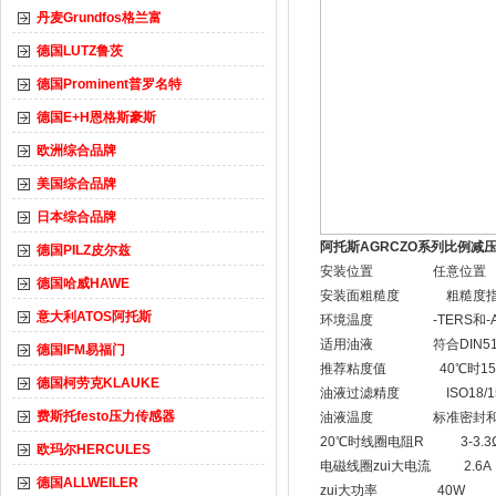
丹麦Grundfos格兰富
德国LUTZ鲁茨
德国Prominent普罗名特
德国E+H恩格斯豪斯
欧洲综合品牌
美国综合品牌
日本综合品牌
阿托斯AGRCZO系列比例减
德国PILZ皮尔兹
安装位置 任意位置
德国哈威HAWE
安装面粗糙度 粗糙度指标0.4R
意大利ATOS阿托斯
环境温度 -TERS和-AER
适用油液 符合DIN5152
德国IFM易福门
推荐粘度值 40℃时15-100
德国柯劳克KLAUKE
油液过滤精度 ISO18/15
费斯托festo压力传感器
油液温度 标准密封和/WG密封
20℃时线圈电阻R 3-3.3
欧玛尔HERCULES
电磁线圈zui大电流 2.6A
德国ALLWEILER
zui大功率 40W