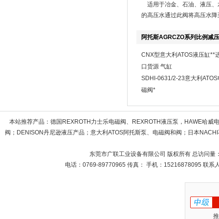
适用于冶金、石油、液压、
的高压水通过此阀将高压水降
阿托斯AGRCZO系列比例减
CNX型意大利ATOS液压缸**
口货源 气缸
SDHI-0631/2-23意大利ATO
磁阀*
本站推荐产品：
德国REXROTH力士乐电磁阀、REXROTH液压泵，HAWE哈
阀；DENISON丹尼逊液压产品；意大利ATOS阿托斯泵、电磁阀和阀；日本NACHI不
东莞市广联工业设备有限公司 版权所有 总访问量
电话：0769-89770965 传真： 手机：15216878095 
推