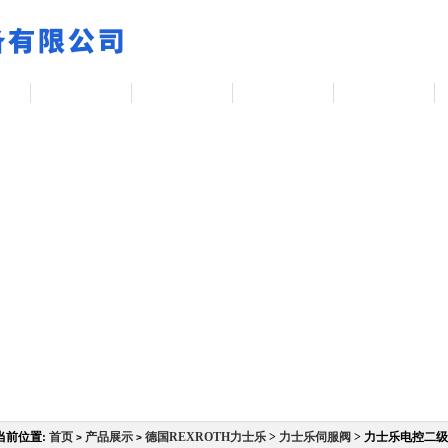
章
公司简介
荣誉资质
公司动态
资料下载
当前位置:
首页
产品展示
德国REXROTH力士乐
>
力士乐伺服阀
> 力士乐电控二
>
>