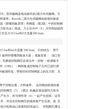
0-5X/...型伺服阀是电动操作的2级方向伺服阀。它
速率。Rexroth二级方向伺服阀由机电转换器
器（喷嘴挡板原理）和阀套（第2级）中的控制阀
力矩马达）组成。力士乐4WS（E）2EM四姑娘四
315 bar和Z大流量180 l/min。
 bar和zui大流量 180 l/min。它的特点： 用于
1 级用作喷嘴挡板放大器； 底板安装： 油口安
号；无磨损控制阀芯反馈元件；控制 • 欧洲板卡
件（OBE） ；阀和集成控制电子元件已进行调
的敏感性低；带密封的控制阀套上的压力腔，无
它们主要用于控制位置，力和速率。 这些阀由机电转换
的控制阀芯（3）（通过 机械反馈连接到力矩马
体产生力，并与弹性管（6）一起产生扭矩。这导
移开，并且在控制阀芯的端表面产生压差。该 压
执行机构油口连接到回流油口。 控制阀芯通过