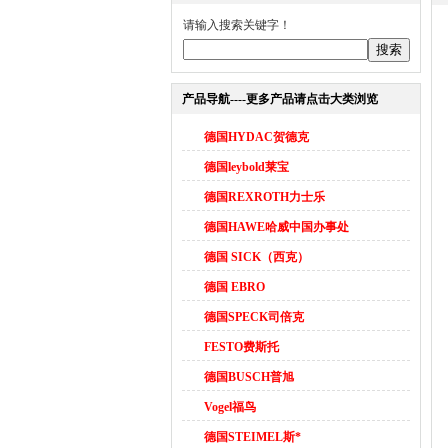
请输入搜索关键字！
产品导航----更多产品请点击大类浏览
德国HYDAC贺德克
德国leybold莱宝
德国REXROTH力士乐
德国HAWE哈威中国办事处
德国 SICK（西克）
德国 EBRO
德国SPECK司倍克
FESTO费斯托
德国BUSCH普旭
Vogel福鸟
德国STEIMEL斯*