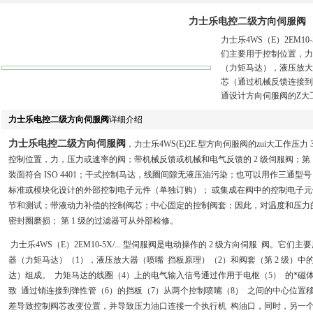
力士乐电控二级方向伺服阀
力士乐4WS（E）2EM1
们主要用于控制位置，力和
（力矩马达），液压放大
芯（通过机械反馈连接到
通设计方向伺服阀的Z大工作压力
力士乐电控二级方向伺服阀
详细介绍
力士乐电控二级方向伺服阀
，力士乐4WS(E)2E.型方向伺服阀的zui大工作压力 315
控制位置，力，压力或速率的阀；带机械反馈或机械和电气反馈的 2 级伺服阀；第 
装面符合 ISO 4401；干式控制马达，线圈间隙无液压油污染；也可以用作三通型
标准或模块化设计的外部控制电子元件（单独订购）； 或集成在阀中的控制电子元
节和测试；带液动力补偿的控制阀芯；中心固定的控制阀套；因此，对温度和压力
密封圈磨损； 第 1 级的过滤器可从外部检修。
力士乐4WS（E）2EM10-5X/... 型伺服阀是电动操作的 2 级方向伺服 阀。
器（力矩马达）（1），液压放大器（喷嘴 挡板原理）（2）和阀套（第 2 级）中
达）组成。 力矩马达的线圈（4）上的电气输入信号通过作用于电枢（5） 的*磁
致 通过销连接到弹性管（6）的挡板（7）从两个控制喷嘴（8） 之间的中心位置
差导致控制阀芯改变位置，并导致压力油口连接一个执行机 构油口，同时，另一个