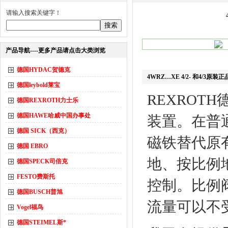
请输入搜索关键字！
产品导航----更多产品请点击大类浏览
德国HYDAC贺德克
4WRZ…XE 4/2- 和4/3
德国leybold莱宝
REXROT
德国REXROTH力士乐
德国HAWE哈威中国办事处
装置。在普
德国 SICK（西克）
磁铁替代原
德国 EBRO
地、按比例
德国SPECK司倍克
FESTO费斯托
控制。比例
德国BUSCH普旭
流量可以不
Vogel福鸟
德国STEIMEL斯*