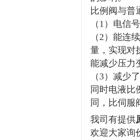
比例阀与普
（1）电信
（2）能连
量，实现对
能减少压力
（3）减少
同时电液比
同，比伺服
我司有提供
欢迎大家询