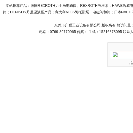
本站推荐产品：
德国REXROTH力士乐电磁阀、REXROTH液压泵，HAWE哈
阀；DENISON丹尼逊液压产品；意大利ATOS阿托斯泵、电磁阀和阀；日本NACHI不
东莞市广联工业设备有限公司 版权所有 总访问量
电话：0769-89770965 传真： 手机：15216878095 
推