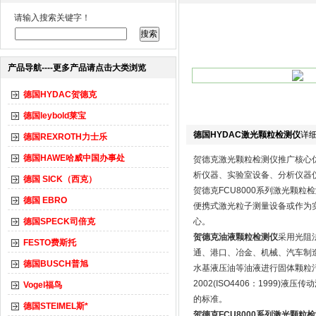
请输入搜索关键字！
产品导航----更多产品请点击大类浏览
德国HYDAC贺德克
德国leybold莱宝
德国HYDAC激光颗粒检测仪
详
德国REXROTH力士乐
德国HAWE哈威中国办事处
贺德克激光颗粒检测仪推广核心
析仪器、实验室设备、分析仪器
德国 SICK（西克）
贺德克FCU8000系列激光颗
德国 EBRO
便携式激光粒子测量设备或作为实验
德国SPECK司倍克
心。
贺德克油液颗粒检测仪
采用光阻
FESTO费斯托
通、港口、冶金、机械、汽车制造
德国BUSCH普旭
水基液压油等油液进行固体颗粒污
2002(ISO4406：199
Vogel福鸟
的标准。
德国STEIMEL斯*
贺德克FCU8000系列激光颗粒