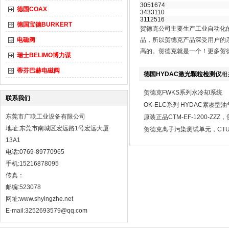
3051674
德国COAX
3433110
3112516
德国宝德BURKERT
贺德克公司主要生产工业自动化
电磁阀
品，所以贺德克产品深受用户的
高的。贺德克就是一个！更多贺
瑞士BELIMO博力谋
蒂芬巴赫电磁阀
德国HYDAC激光颗粒检测仪
相
贺德克FWKS系列水冷却系统
联系我们
OK-ELC系列 HYDAC紧凑型
东莞市广联工业设备有限公司
原装正品CTM-EF-1200-ZZ
地址:东莞市南城区宏远路1号宏远大厦
贺德克离子污染测试单元，CTU-1
13A1
电话:0769-89770965
手机:15216878095
传真：
邮编:523078
网址:
www.shyingzhe.net
E-mail:3252693579@qq.com