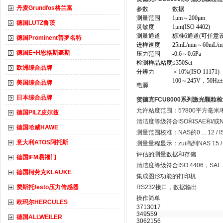
丹麦Grundfos格兰富
参数
数据
测量范围
1μm～200μm
德国LUTZ鲁茨
灵敏度
1μm(ISO 4402)
测量通道
标准6通道(可任意
德国Prominent普罗名特
进样速度
25mL/min～60mL/m
德国E+H恩格斯豪斯
压力范围
-0.6～0.6Pa
检测样品粘度
≤350Sct
欧洲综合品牌
分辨力
＜10%(ISO 11171)
100～245V，50H
美国综合品牌
电源
日本综合品牌
贺德克FCU8000系列激光颗粒
允许粘度范围：5?800平方毫米/
德国PILZ皮尔兹
清洁度等级符合ISO和SAE和/或
德国哈威HAWE
测量范围校准：NAS的0 ... 12 / ISO 0/0
意大利ATOS阿托斯
测量量程显示：zui高到NAS 15 / ISO
评估的测量数据和存储
德国IFM易福门
清洁度等级符合ISO 4406，SAE 4
德国柯劳克KLAUKE
集成图形功能的打印机
费斯托festo压力传感器
RS232接口，数据输出
操作简单
欧玛尔HERCULES
3713017
349559
德国ALLWEILER
3062156