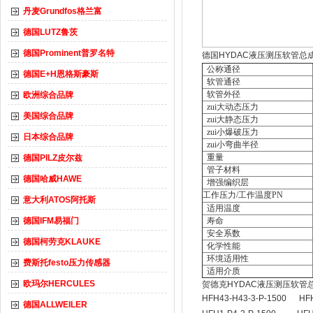
丹麦Grundfos格兰富
德国LUTZ鲁茨
德国Prominent普罗名特
德国HYDAC液压测压软管总
公称通径
德国E+H恩格斯豪斯
软管通径
软管外径
欧洲综合品牌
zui大动态压力
美国综合品牌
zui大静态压力
zui小爆破压力
日本综合品牌
zui小弯曲半径
重量
德国PILZ皮尔兹
管子材料
德国哈威HAWE
增强编织层
工作压力/工作温度PN
意大利ATOS阿托斯
适用温度
德国IFM易福门
寿命
安全系数
德国柯劳克KLAUKE
化学性能
环境适用性
费斯托festo压力传感器
适用介质
欧玛尔HERCULES
贺德克HYDAC液压测压软管总成H
HFH43-H43-3-P-1500
HF
德国ALLWEILER