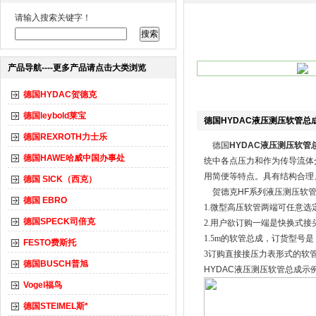
请输入搜索关键字！
产品导航----更多产品请点击大类浏览
德国HYDAC贺德克
德国leybold莱宝
德国HYDAC液压测压软管总
德国REXROTH力士乐
德国
HYDAC液压测压软管
德国HAWE哈威中国办事处
统中各点压力和作为传导流体
用简便等特点。
具有结构合理
德国 SICK（西克）
贺德克HF系列液压测压软管
德国 EBRO
1.微型高压软管两端可任意选
德国SPECK司倍克
2.用户欲订购一端是快换式接头
1.5m的软管总成，订货型号是：HFH
FESTO费斯托
3订购直接接压力表形式的软
德国BUSCH普旭
HYDAC液压测压软管总
成示
Vogel福鸟
德国STEIMEL斯*