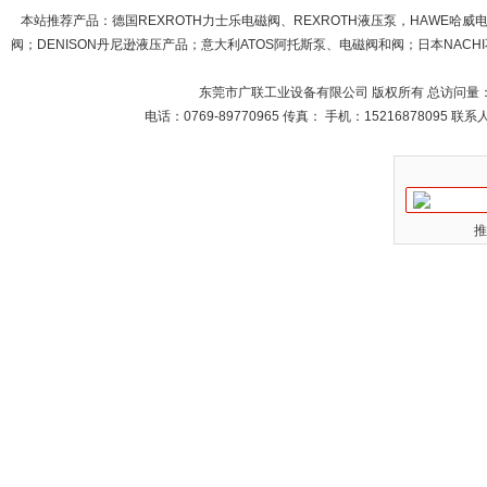
本站推荐产品：
德国REXROTH力士乐电磁阀、REXROTH液压泵，HAWE哈
阀；DENISON丹尼逊液压产品；意大利ATOS阿托斯泵、电磁阀和阀；日本NACHI不
东莞市广联工业设备有限公司 版权所有 总访问量
电话：0769-89770965 传真： 手机：15216878095 
推