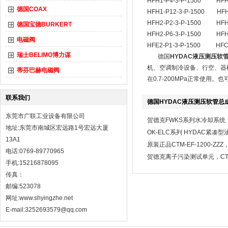
HFH1-P4-3-P-1500
HFH
德国COAX
HFH1-P12-3-P-1500
HF
HFH2-P2-3-P-1500
HF
德国宝德BURKERT
HFH2-P6-3-P-1500
HFH
电磁阀
HFE2-P1-3-P-1500
HFC
瑞士BELIMO博力谋
德国
HYDAC液压测压软
机、空调制冷设备、行空、器械
蒂芬巴赫电磁阀
在0.7-200MPa正常使用
联系我们
德国HYDAC液压测压软管总
东莞市广联工业设备有限公司
贺德克FWKS系列水冷却系统
地址:东莞市南城区宏远路1号宏远大厦
OK-ELC系列 HYDAC紧凑
13A1
原装正品CTM-EF-1200-Z
电话:0769-89770965
贺德克离子污染测试单元，CTU-
手机:15216878095
传真：
邮编:523078
网址:
www.shyingzhe.net
E-mail:3252693579@qq.com