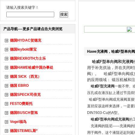
请输入搜索关键字！
产品导航----更多产品请点击大类浏览
德国HYDAC贺德克
德国leybold莱宝
Hawe充液阀，哈威F型单向阀
德国REXROTH力士乐
哈威F型单向阀和充液阀
德国HAWE哈威中国办事处
用于补充供油，并在关闭时
阀）。
哈威F型单向阀或充液
德国 SICK（西克）
的应用领域： 锻压机械和
德国 EBRO
哈威F型充液阀
一般不带、
压孔或在液压缸上通过节流得
德国SPECK司倍克
哈威F型单向阀或充液阀直接
FESTO费斯托
直径应该这样来选择，一是要
德国BUSCH普旭
DIN7603-Cu的A型。
哈威F型单向阀或充液阀
的
Vogel福鸟
充液阀的阻尼——充液阀的卸
德国STEIMEL斯*
用于阀件。这个液阻还起到延缓