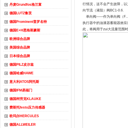
行情况，这不会产生故障，以
丹麦Grundfos格兰富
向节流（液阻）阀BC1-0.6.
德国LUTZ鲁茨
单向阀——作为单向阀（F.
德国Prominent普罗名特
执行器中的油液器蓄能器效应
此，将阀用于zui大流量范
德国E+H恩格斯豪斯
欧洲综合品牌
美国综合品牌
日本综合品牌
德国PILZ皮尔兹
德国哈威HAWE
意大利ATOS阿托斯
德国IFM易福门
德国柯劳克KLAUKE
费斯托festo压力传感器
欧玛尔HERCULES
德国ALLWEILER