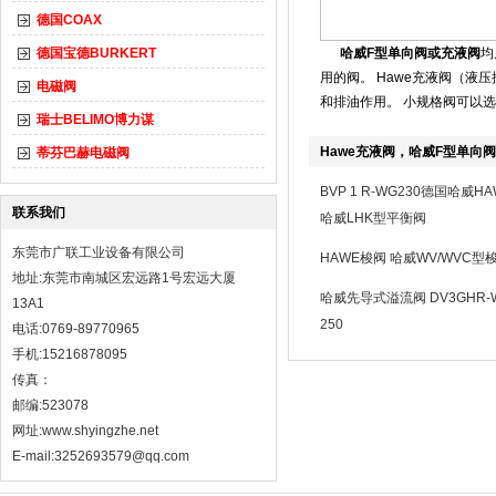
德国COAX
德国宝德BURKERT
哈威F
型单向阀或充液阀
均
用的阀。 Hawe充液阀（
电磁阀
和排油作用。 小规格阀可以
瑞士BELIMO博力谋
Hawe充液阀，哈威F型单向阀
蒂芬巴赫电磁阀
BVP 1 R-WG230德国哈威H
联系我们
哈威LHK型平衡阀
东莞市广联工业设备有限公司
HAWE梭阀 哈威WV/WVC型
地址:东莞市南城区宏远路1号宏远大厦
哈威先导式溢流阀 DV3GHR-WN
13A1
250
电话:0769-89770965
手机:15216878095
传真：
邮编:523078
网址:
www.shyingzhe.net
E-mail:3252693579@qq.com