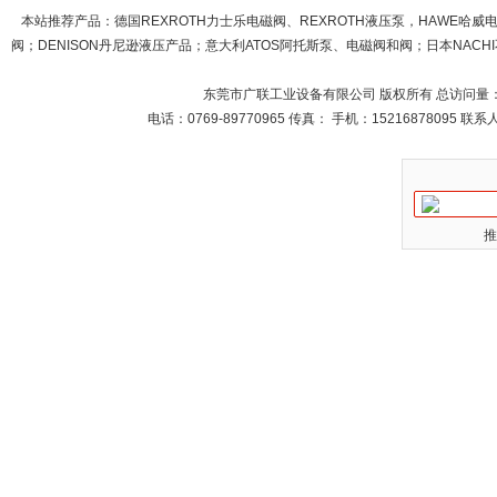
本站推荐产品：
德国REXROTH力士乐电磁阀、REXROTH液压泵，HAWE哈
阀；DENISON丹尼逊液压产品；意大利ATOS阿托斯泵、电磁阀和阀；日本NACHI不
东莞市广联工业设备有限公司 版权所有 总访问量
电话：0769-89770965 传真： 手机：15216878095 
推