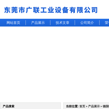
网站首页
产品展示
技术文章
公司简介
荣
产品搜索
当前位置:
首页
产品展示
德国
>
>