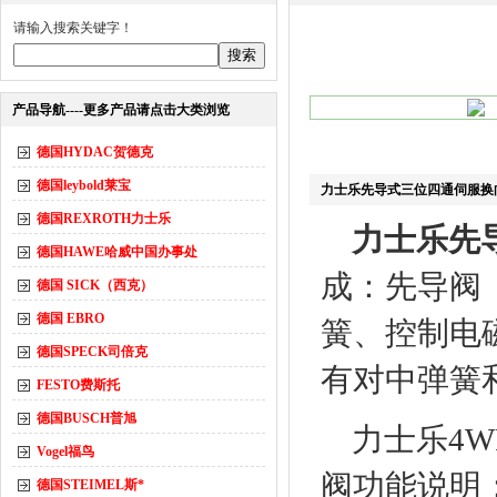
请输入搜索关键字！
产品导航----更多产品请点击大类浏览
德国HYDAC贺德克
德国leybold莱宝
力士乐先导式三位四通伺服换
德国REXROTH力士乐
力士乐先
德国HAWE哈威中国办事处
成：先导阀
德国 SICK（西克）
德国 EBRO
簧、控制电
德国SPECK司倍克
有对中弹簧
FESTO费斯托
德国BUSCH普旭
力士乐4WRL
Vogel福鸟
阀功能说明
德国STEIMEL斯*