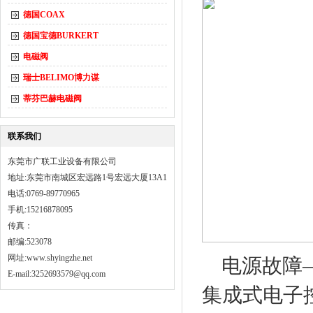
德国COAX
德国宝德BURKERT
电磁阀
瑞士BELIMO博力谋
蒂芬巴赫电磁阀
联系我们
东莞市广联工业设备有限公司
地址:东莞市南城区宏远路1号宏远大厦13A1
电话:0769-89770965
手机:15216878095
传真：
邮编:523078
网址:
www.shyingzhe.net
电源故障—
E-mail:3252693579@qq.com
集成式电子