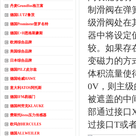
丹麦Grundfos格兰富
制滑阀在弹簧
德国LUTZ鲁茨
级滑阀处在
德国Prominent普罗名特
器中将设定
德国E+H恩格斯豪斯
欧洲综合品牌
较。如果存
美国综合品牌
变磁力的方
日本综合品牌
德国PILZ皮尔兹
体积流量使
德国哈威HAWE
0V，则主
意大利ATOS阿托斯
被遮盖的中
德国IFM易福门
德国柯劳克KLAUKE
部通过接口
费斯托festo压力传感器
过接口T或
欧玛尔HERCULES
德国ALLWEILER