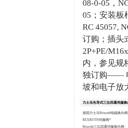
08-0-05，N
05；安装板根
RC 45057,
订购；插头式
2P+PE/M1
内，参见规格
独订购——
坡和电子放
力士乐先导式三位四通伺服换
德国力士乐Rexroth电磁换向
REXROTH伺服阀*
Rexroth三位四通伺服换向阀