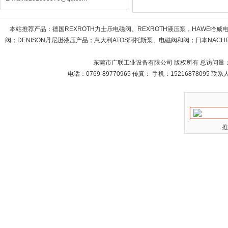
本站推荐产品：
德国REXROTH力士乐电磁阀、REXROTH液压泵，HAWE哈
阀；DENISON丹尼逊液压产品；意大利ATOS阿托斯泵、电磁阀和阀；日本NACHI不
东莞市广联工业设备有限公司 版权所有 总访问量
电话：0769-89770965 传真： 手机：15216878095 
推