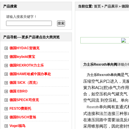
产品搜索
当前位置:
首页
产品展示
德国
>
>
请输入搜索关键字！
产品导航----更多产品请点击大类浏览
德国HYDAC贺德克
德国leybold莱宝
力士乐Rexroth单向阀
详细介
德国REXROTH力士乐
德国HAWE哈威中国办事处
是气
力士乐Rexroth单向阀
压缩空气从P口进入，克
德国 SICK（西克）
簧力和A口(腔)余气力作
德国 EBRO
合，如空压机向气罐充气
德国SPECK司倍克
空气回流 到空压机。单
单向阀有直通式
Rexroth
FESTO费斯托
式连接和法兰连接三种形
德国BUSCH普旭
在液压回路中需要油流反
Vogel福鸟
采用锥形阀芯，因此密封