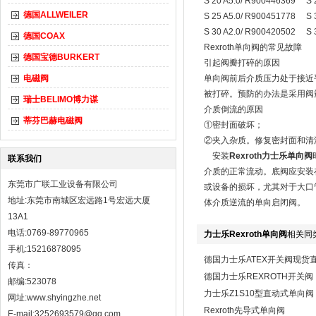
S 20 A5.0/ R900446369 S 
德国ALLWEILER
S 25 A5.0/ R900451778 S 
S 30 A2.0/ R900420502 S 
德国COAX
Rexroth单向阀的常见故障
德国宝德BURKERT
引起阀瓣打碎的原因
电磁阀
单向阀前后介质压力处于接近
被打碎。预防的办法是采用阀
瑞士BELIMO博力谋
介质倒流的原因
蒂芬巴赫电磁阀
①密封面破坏；
②夹入杂质。修复密封面和清
安装
Rexroth力士乐单向阀
联系我们
介质的正常流动。底阀应安装
东莞市广联工业设备有限公司
或设备的损坏，尤其对于大口管
地址:东莞市南城区宏远路1号宏远大厦
体介质逆流的单向启闭阀。
13A1
电话:0769-89770965
力士乐Rexroth单向阀
相关同
手机:15216878095
德国力士乐ATEX开关阀现货
传真：
德国力士乐REXROTH开关阀
邮编:523078
力士乐Z1S10型直动式单向阀
网址:
www.shyingzhe.net
Rexroth先导式单向阀
E-mail:3252693579@qq.com