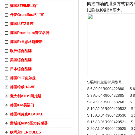
阀控制油的泄漏方式有内
德国STEIMEL斯*
以降低控制油压力。
丹麦Grundfos格兰富
德国LUTZ鲁茨
德国Prominent普罗名特
德国E+H恩格斯豪斯
欧洲综合品牌
美国综合品牌
日本综合品牌
德国PILZ皮尔兹
S系列的主要常用型号：
德国哈威HAWE
S 6 A0.0/ R900422880 S 6
S 8 A0.0/ R900422885 S 8
意大利ATOS阿托斯
S 8 A5.0/ R900358268 S 1
德国IFM易福门
S 10 A2.0/ R900420532 S 
德国柯劳克KLAUKE
S 15 A0.0/ R900420536 S 
S 15 A3.0/ R900420521 S 
费斯托festo压力传感器
S 20 A1.0/ R900420525 S 
欧玛尔HERCULES