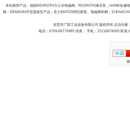
本站推荐产品：
德国REXROTH力士乐电磁阀、REXROTH液压泵，HAWE哈
阀；DENISON丹尼逊液压产品；意大利ATOS阿托斯泵、电磁阀和阀；日本NACHI不
东莞市广联工业设备有限公司 版权所有 总访问量
电话：0769-89770965 传真： 手机：15216878095 
推