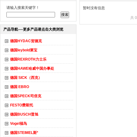
请输入搜索关键字！
暂时没有信息
共 
产品导航----更多产品请点击大类浏览
德国HYDAC贺德克
德国leybold莱宝
德国REXROTH力士乐
德国HAWE哈威中国办事处
德国 SICK（西克）
德国 EBRO
德国SPECK司倍克
FESTO费斯托
德国BUSCH普旭
Vogel福鸟
德国STEIMEL斯*