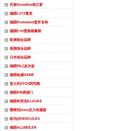
丹麦Grundfos格兰富
德国LUTZ鲁茨
德国Prominent普罗名特
德国E+H恩格斯豪斯
欧洲综合品牌
美国综合品牌
日本综合品牌
德国PILZ皮尔兹
德国哈威HAWE
意大利ATOS阿托斯
德国IFM易福门
德国柯劳克KLAUKE
费斯托festo压力传感器
欧玛尔HERCULES
德国ALLWEILER