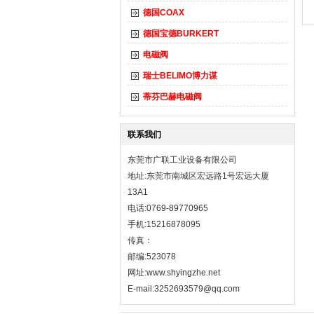
德国COAX
德国宝德BURKERT
电磁阀
瑞士BELIMO博力谋
蒂芬巴赫电磁阀
联系我们
东莞市广联工业设备有限公司
地址:东莞市南城区宏远路1号宏远大厦
13A1
电话:0769-89770965
手机:15216878095
传真：
邮编:523078
网址:
www.shyingzhe.net
E-mail:3252693579@qq.com