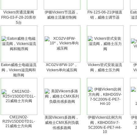
Vickers旁通流量阀
伊顿Vickers节流器，
FN-12S-06-21伊顿直
Ea
FRG-03-F-28-20库存
威格士流量控制阀
销，威格士调节器
溢流
5台
Eaton威格士电磁溢流
XCG2V-8FW-10*，
Vickers管式安装溢流
伊
阀，Vickers溢流阀和
Vickers单向减压阀
阀，威格士压力阀
V
顺序阀
CM11NO2-
美国Vikcers多路阀，
伊顿Vickers比例方向
伊顿
R25V15DDDTD1L-
威格士CMX系列负载
阀，KBHDG5V-7-
方
21威格士方向阀
5C200N-E-PE7-H4-
传感多路阀
10