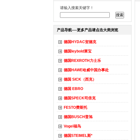
请输入搜索关键字！
产品导航----更多产品请点击大类浏览
德国HYDAC贺德克
德国leybold莱宝
德国REXROTH力士乐
德国HAWE哈威中国办事处
德国 SICK（西克）
德国 EBRO
德国SPECK司倍克
FESTO费斯托
德国BUSCH普旭
Vogel福鸟
德国STEIMEL斯*