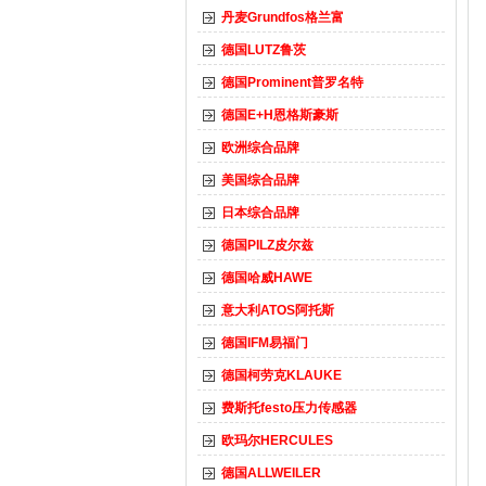
丹麦Grundfos格兰富
德国LUTZ鲁茨
德国Prominent普罗名特
德国E+H恩格斯豪斯
欧洲综合品牌
美国综合品牌
日本综合品牌
德国PILZ皮尔兹
德国哈威HAWE
意大利ATOS阿托斯
德国IFM易福门
德国柯劳克KLAUKE
费斯托festo压力传感器
欧玛尔HERCULES
德国ALLWEILER