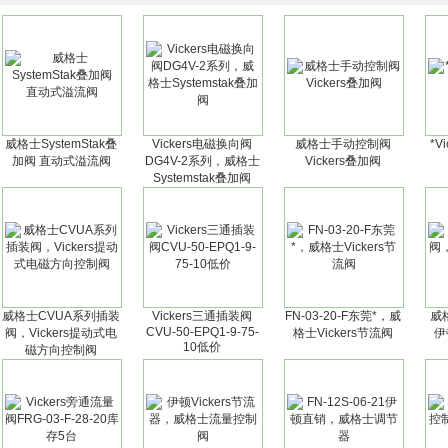
威格士SystemStak叠
Vickers电磁换向阀
威格士手动控制阀
*V
加阀 直动式溢流阀
DG4V-2系列，威格士
Vickers叠加阀
Systemstak叠加阀
威格士CVUA系列插装
Vickers三通插装阀
FN-03-20-F东莞*，威
威
CVU-50-EPQ1-9-75-
阀，Vickers提动式电
格士Vickers节流阀
伊
10低价
磁方向控制阀