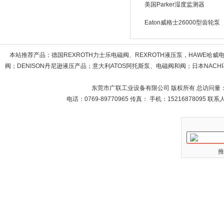
美国Parker湿度监测器
Eaton威格士26000型齿轮泵
本站推荐产品：
德国REXROTH力士乐电磁阀、REXROTH液压泵，HAWE哈
阀；DENISON丹尼逊液压产品；意大利ATOS阿托斯泵、电磁阀和阀；日本NACHI不
东莞市广联工业设备有限公司 版权所有 总访问量
电话：0769-89770965 传真： 手机：15216878095 
推