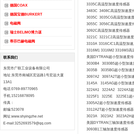
3335C高温型加速度传感器
德国COAX
3483C 3408C高温型加速
德国宝德BURKERT
3035C 3035CG高温型加速
电磁阀
3055C 3056C高温型加速
3092C高温型加速度传感器
瑞士BELIMO博力谋
3221C 3221C2高温型加速
蒂芬巴赫电磁阀
3310A 3316C/C1高温型
3316M1 3316M2 3316
美国DYTRAN超小型加速度
联系我们
3030B4 3030B5超小型加
东莞市广联工业设备有限公司
3035B 3035BG超小型加
地址:东莞市南城区宏远路1号宏远大厦
3097A2 3097A2T超小型
13A1
3145A 3145AG超小型加
电话:0769-89770965
3224A1 3224A2 3224
手机:15216878095
3225F1 3225E 3225
传真：
3305A2超小型加速度传感器
邮编:523078
3312A2T超小型加速度传感器
3023A 3023A2 3023
网址:
www.shyingzhe.net
美国DYTRAN三轴加速度传感
E-mail:3252693579@qq.com
3093B1三轴加速度传感器