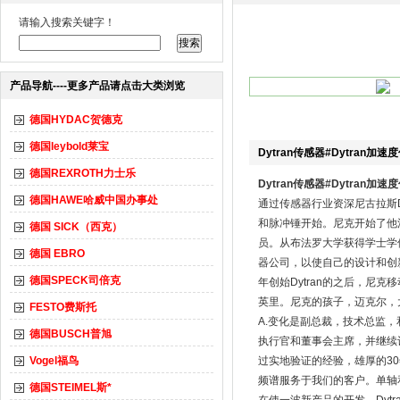
请输入搜索关键字！
产品导航----更多产品请点击大类浏览
德国HYDAC贺德克
德国leybold莱宝
Dytran传感器#Dytran加速
德国REXROTH力士乐
Dytran传感器#Dytran加速
德国HAWE哈威中国办事处
通过传感器行业资深尼古拉斯D
和脉冲锤开始。尼克开始了他
德国 SICK（西克）
员。从布法罗大学获得学士学位
德国 EBRO
器公司，以使自己的设计和创新
德国SPECK司倍克
年创始Dytran的之后，尼
英里。尼克的孩子，迈克尔，大
FESTO费斯托
A.变化是副总裁，技术总监，
德国BUSCH普旭
执行官和董事会主席，并继续设
Vogel福鸟
过实地验证的经验，雄厚的30
频谱服务于我们的客户。单轴
德国STEIMEL斯*