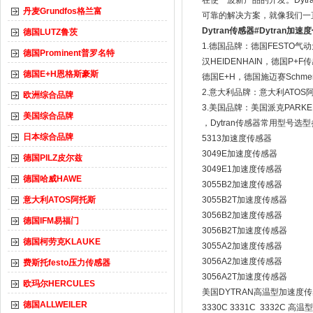
在使一波新产品的开发。Dyt
丹麦Grundfos格兰富
可靠的解决方案，就像我们一
Dytran传感器#Dytran加速
德国LUTZ鲁茨
1.德国品牌：德国FESTO气
德国Prominent普罗名特
汉HEIDENHAIN，德国P+
德国E+H恩格斯豪斯
德国E+H，德国施迈赛Schmer
2.意大利品牌：意大利ATOS
欧洲综合品牌
3.美国品牌：美国派克PARKE
美国综合品牌
，Dytran传感器常用型号选
日本综合品牌
5313加速度传感器
3049E加速度传感器
德国PILZ皮尔兹
3049E1加速度传感器
德国哈威HAWE
3055B2加速度传感器
意大利ATOS阿托斯
3055B2T加速度传感器
3056B2加速度传感器
德国IFM易福门
3056B2T加速度传感器
德国柯劳克KLAUKE
3055A2加速度传感器
3056A2加速度传感器
费斯托festo压力传感器
3056A2T加速度传感器
欧玛尔HERCULES
美国DYTRAN高温型加速度
德国ALLWEILER
3330C 3331C 3332C 