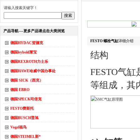
请输入搜索关键字！
产品导航----更多产品请点击大类浏览
FESTO 螺栓气缸
详细介绍
德国HYDAC贺德克
德国leybold莱宝
结构
德国REXROTH力士乐
FESTO
气缸
德国HAWE哈威中国办事处
德国 SICK（西克）
等组成，其
德国 EBRO
德国SPECK司倍克
FESTO费斯托
德国BUSCH普旭
Vogel福鸟
德国STEIMEL斯*