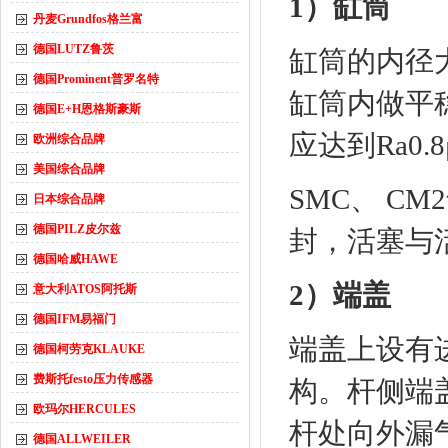
1）缸筒
丹麦Grundfos格兰富
德国LUTZ鲁茨
缸筒的内径
德国Prominent普罗名特
缸筒内做平
德国E+H恩格斯豪斯
应达到Ra0.
欧洲综合品牌
美国综合品牌
SMC、 C
日本综合品牌
德国PILZ皮尔兹
封，活塞与
德国哈威HAWE
2）端盖
意大利ATOS阿托斯
德国IFM易福门
端盖上设有
德国柯劳克KLAUKE
费斯托festo压力传感器
构。杆侧端
欧玛尔HERCULES
杆处向外漏
德国ALLWEILER