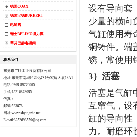
设有导向套
德国COAX
德国宝德BURKERT
少量的横向
电磁阀
气缸使用寿
瑞士BELIMO博力谋
蒂芬巴赫电磁阀
铜铸件。端
锈，常使用
联系我们
东莞市广联工业设备有限公司
3）活塞
地址:东莞市南城区宏远路1号宏远大厦13A1
电话:0769-89770965
活塞是气缸
手机:15216878095
传真：
互窜气，设
邮编:523078
网址:
www.shyingzhe.net
缸的导向性
E-mail:3252693579@qq.com
力。耐磨环