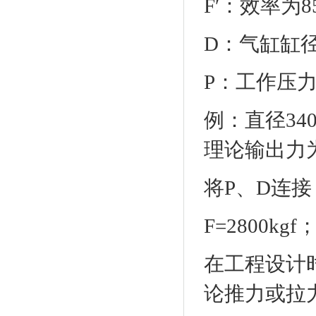
F′：效率为8
D：气缸缸径
P：工作压力（
例：直径34
理论输出力
将P、D连接
F=2800kgf；
在工程设计
论推力或拉