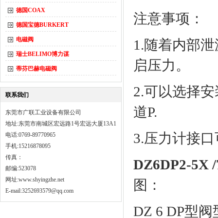
德国COAX
注意事项：
德国宝德BURKERT
电磁阀
1.随着内部
瑞士BELIMO博力谋
启压力。
蒂芬巴赫电磁阀
2.可以选择
联系我们
道P.
东莞市广联工业设备有限公司
地址:东莞市南城区宏远路1号宏远大厦13A1
3.压力计接
电话:0769-89770965
手机:15216878095
传真：
DZ6DP2-
邮编:523078
网址:
www.shyingzhe.net
图：
E-mail:3252693579@qq.com
DZ 6 DP