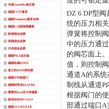
度的可锁定旋
丹麦Grundfos格兰富
DZ 6 D
德国LUTZ鲁茨
德国Prominent普罗名特
统的压力相关
德国E+H恩格斯豪斯
弹簧将控制阀
欧洲综合品牌
美国综合品牌
中的压力通过
日本综合品牌
的阀芯面上。
德国PILZ皮尔兹
值，则控制阀
德国哈威HAWE
意大利ATOS阿托斯
通道A的系统
德国IFM易福门
制线从通道P
德国柯劳克KLAUKE
费斯托festo压力传感器
根据阀门的使
欧玛尔HERCULES
部通过端口A
德国ALLWEILER