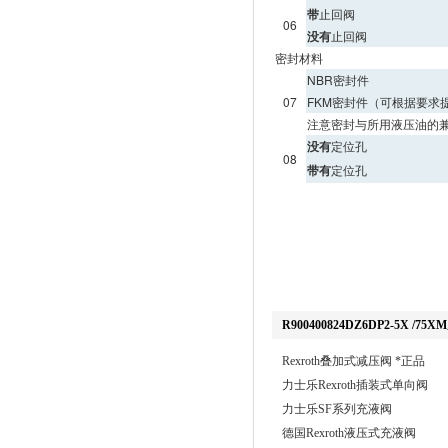
带
止回阀
06
没有
止回阀
密封材料
NBR密封件
07
FKM密封件（可根据要求
注意密封与所用液压油的
没有
定位孔
08
带有
定位孔
R900400824DZ6DP2-5X
Rexroth叠加式减压阀 *正品
力士乐Rexroth插装式单向阀
力士乐SF系列充液阀
德国Rexroth液压式充液阀