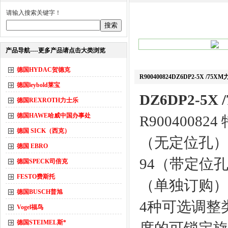
请输入搜索关键字！
产品导航----更多产品请点击大类浏览
德国HYDAC贺德克
R900400824DZ6DP2-5X 
德国leybold莱宝
DZ6DP2-
德国REXROTH力士乐
德国HAWE哈威中国办事处
R9004008
德国 SICK（西克）
（无定位孔），（
德国 EBRO
94（带定位孔
德国SPECK司倍克
FESTO费斯托
（单独订购）
德国BUSCH普旭
4种可选调整
Vogel福鸟
德国STEIMEL斯*