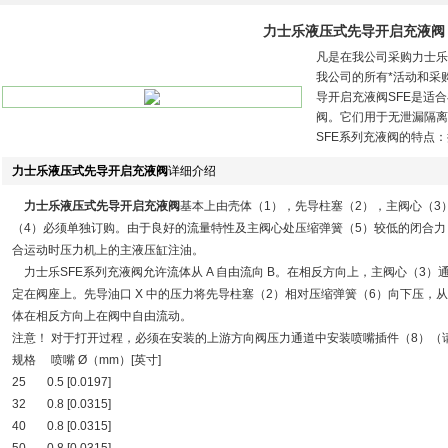
力士乐液压式先导开启充液阀
凡是在我公司采购力士乐
我公司的所有*活动和采
导开启充液阀SFE是适
阀。它们用于无泄漏隔离
SFE系列充液阀的特点
力士乐液压式先导开启充液阀
详细介绍
力士乐液压式先导开启充液阀
基本上由壳体（1），先导柱塞（2），主阀心（3）
（4）必须单独订购。由于良好的流量特性及主阀心处压缩弹簧（5）较低的闭合
合运动时压力机上的主液压缸注油。
力士乐SFE系列充液阀允许流体从 A 自由流向 B。在相反方向上，主阀心（3）通
定在阀座上。先导油口 X 中的压力将先导柱塞（2）相对压缩弹簧（6）向下压，
体在相反方向上在阀中自由流动。
注意！ 对于打开过程，必须在安装的上游方向阀压力通道中安装喷嘴插件（8）（
规格 喷嘴 Ø（mm）[英寸]
25 0.5 [0.0197]
32 0.8 [0.0315]
40 0.8 [0.0315]