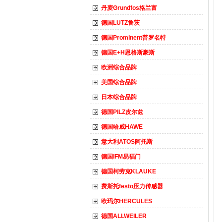
丹麦Grundfos格兰富
德国LUTZ鲁茨
德国Prominent普罗名特
德国E+H恩格斯豪斯
欧洲综合品牌
美国综合品牌
日本综合品牌
德国PILZ皮尔兹
德国哈威HAWE
意大利ATOS阿托斯
德国IFM易福门
德国柯劳克KLAUKE
费斯托festo压力传感器
欧玛尔HERCULES
德国ALLWEILER