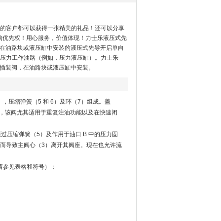
的客户都可以获得一张精美的礼品！还可以分享
购优先权！用心服务，价值体现！力士乐液压式先
合在油路块或液压缸中安装的液压式先导开启单向
压力工作油路（例如，压力液压缸）。力士乐
：插装阀，在油路块或液压缸中安装。
，压缩弹簧（5 和 6）及环（7）组成。盖
力，该阀尤其适用于重复注油功能以及在快速闭
过压缩弹簧（5）及作用于油口 B 中的压力固
从而导致主阀心（3）离开其阀座。现在也允许流
请参见表格和符号）：