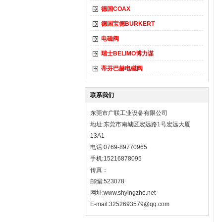
德国COAX
德国宝德BURKERT
电磁阀
瑞士BELIMO博力谋
蒂芬巴赫电磁阀
联系我们
东莞市广联工业设备有限公司
地址:东莞市南城区宏远路1号宏远大厦
13A1
电话:0769-89770965
手机:15216878095
传真：
邮编:523078
网址:
www.shyingzhe.net
E-mail:3252693579@qq.com