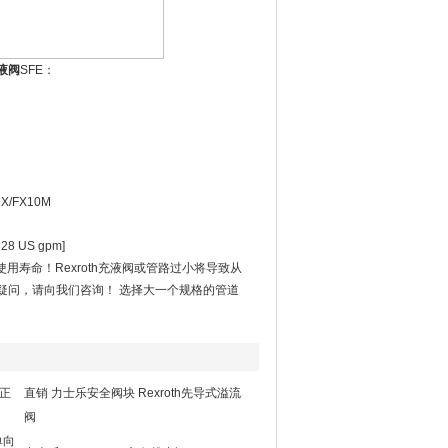
液阀
SFE：
X/FX10M
28 US gpm]
寿命！Rexroth充液阀或管路过小将导致从
疑问，请向我们咨询！ 选择大一个规格的管道
*正
直销 力士乐安全阀块 Rexroth先导式溢流
阀
单向