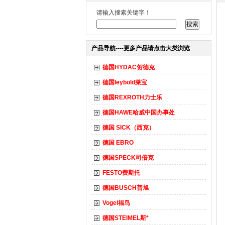
请输入搜索关键字！
产品导航----更多产品请点击大类浏览
德国HYDAC贺德克
德国leybold莱宝
德国REXROTH力士乐
德国HAWE哈威中国办事处
德国 SICK（西克）
德国 EBRO
德国SPECK司倍克
FESTO费斯托
德国BUSCH普旭
Vogel福鸟
德国STEIMEL斯*