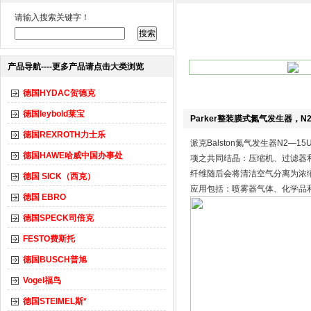
请输入搜索关键字！
产品导航----更多产品请点击大类浏览
德国HYDAC贺德克
德国leybold莱宝
Parker整装膜式氮气发生器，N2
德国REXROTH力士乐
派克Balston氮气发生器N2—
德国HAWE哈威中国办事处
项之共同结晶：压缩机、过滤器和
纤维随后会将清洁空气分离为浓
德国 SICK（西克）
应用包括：喷雾器气体、化学品和
德国 EBRO
德国SPECK司倍克
FESTO费斯托
德国BUSCH普旭
Vogel福鸟
德国STEIMEL斯*