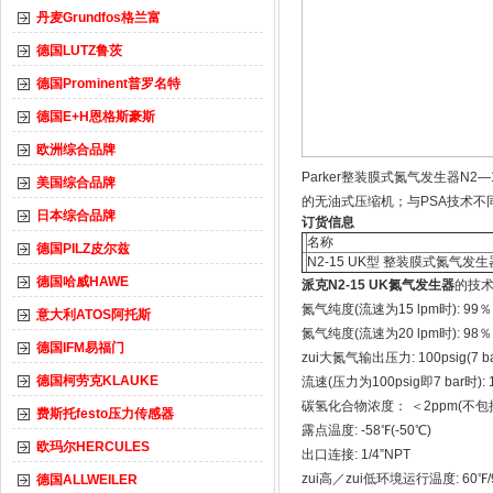
丹麦Grundfos格兰富
德国LUTZ鲁茨
德国Prominent普罗名特
德国E+H恩格斯豪斯
欧洲综合品牌
Parker整装膜式氮气发生器N
美国综合品牌
的无油式压缩机；与PSA技术不
日本综合品牌
订货信息
名称
德国PILZ皮尔兹
N2-15 UK型 整装膜式氮气发生
德国哈威HAWE
派克N2-15 UK氮气发生器
的技
氮气纯度(流速为15 lpm时): 99
意大利ATOS阿托斯
氮气纯度(流速为20 lpm时): 98
德国IFM易福门
zui大氮气输出压力: 100psig(7 b
德国柯劳克KLAUKE
流速(压力为100psig即7 bar时): 1
碳氢化合物浓度： ＜2ppm(不包
费斯托festo压力传感器
露点温度: -58℉(-50℃)
欧玛尔HERCULES
出口连接: 1/4”NPT
zui高／zui低环境运行温度: 60℉/9
德国ALLWEILER