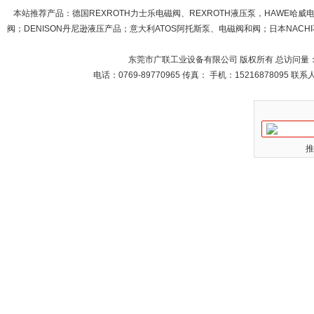
本站推荐产品：
德国REXROTH力士乐电磁阀、REXROTH液压泵，HAWE哈
阀；DENISON丹尼逊液压产品；意大利ATOS阿托斯泵、电磁阀和阀；日本NACHI不
东莞市广联工业设备有限公司 版权所有 总访问量
电话：0769-89770965 传真： 手机：15216878095 
推