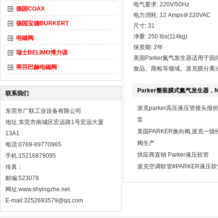
电气要求: 220V/50Hz
德国COAX
电力消耗: 12 Amps＠220VAC
德国宝德BURKERT
尺寸: 31
净重: 250 lbs(114kg)
电磁阀
保质期: 2年
瑞士BELIMO博力谋
美国Parker氮气发生器适用
蒂芬巴赫电磁阀
食品、商检等领域。派克膜分离式氮气
Parker整装膜式氮气发生器，N
联系我们
派克parker高压液压管接头报
东莞市广联工业设备有限公司
泵
地址:东莞市南城区宏远路1号宏远大厦
美国PARKER换向阀,派克一级
13A1
阀生产
电话:0769-89770965
供应商直销 Parker液压软管
手机:15216878095
派克空调软管#PARKER液压软
传真：
邮编:523078
网址:
www.shyingzhe.net
E-mail:3252693579@qq.com