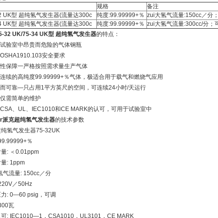
规格
备注
32 UK型 超纯氢气发生器(流量达300c
纯度:99.99999+％
zui大氢气流量:150cc／
34 UK型 超纯氢气发生器(流量达300c
纯度:99.99999+％
zui大氢气流量:300cc/
-32 UK/75-34 UK型 超纯氢气发生器
的特点：
除试验室中昂贵而危险的气体钢瓶
OSHA1910.103安全要求
全性保障一严格按照需求量生产气体
生连续的高纯度99.99999+％气体，极适合用于载气和燃烧气应用
巧而可靠—只占用1平方英尺的空间，可连续24小时/天运行
年仅需简单的维护
到CSA、UL、IEC1010和CE MARK的认可，可用于试验室中
ker派克超纯氢气发生器
的技术参数
纯氢气发生器75-32UK
99.99999+％
: ＜0.01ppm
量: 1ppm
氢气流量: 150cc／分
220V／50Hz
: 0—60 psig，可调
300瓦
: IEC1010—1，CSA1010，UL3101，CE MARK