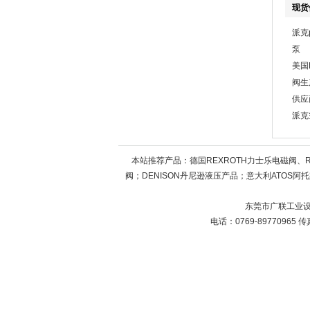
现货
派克
泵
美国
阀生
供应
派克
本站推荐产品：
德国REXROTH力士乐电磁阀、
阀；DENISON丹尼逊液压产品；意大利ATOS阿托
东莞市广联工业设
电话：0769-89770965