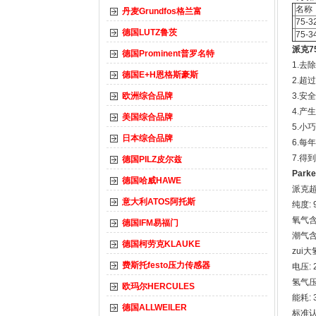
名称
丹麦Grundfos格兰富
75-
德国LUTZ鲁茨
75-
派克75
德国Prominent普罗名特
1.去
德国E+H恩格斯豪斯
2.超过
欧洲综合品牌
3.安
4.产
美国综合品牌
5.小
日本综合品牌
6.每
7.得
德国PILZ皮尔兹
Par
德国哈威HAWE
派克超
意大利ATOS阿托斯
纯度: 
氧气含量
德国IFM易福门
潮气含
德国柯劳克KLAUKE
zui大
费斯托festo压力传感器
电压: 
氢气压力
欧玛尔HERCULES
能耗: 
德国ALLWEILER
标准认可