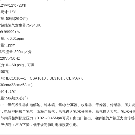
2"w×12"d×23"h
寸: 1/8"
: 58磅(26公斤)
er超纯氢气发生器75-34UK
99.99999+％
: ＜0.01ppm
量: 1ppm
氢气流量: 300cc／分
220V／50Hz
: 0—60 psig，可调
400瓦
: IEC1010—1，CSA1010，UL3101，CE MARK
(30cm×33cm×58cm)
寸: 1/8"
: 58磅(26公斤)
arker氢气发生器由电解池、纯水箱、氢/水分离器、收集器、干燥器、传感器、压
后，电解池阴极产氢气，阳极产氧气，氢气进入氢/水分离器。氧气排入大气。氢/水分
节阀调整到额定压力（0.02～0.45Mpa可调）由出口输出。电解池的产氢压力由传感
供应切断；压力下降，低于设定值时电源恢复供电。