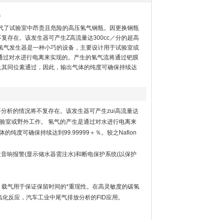
器
器取代了试验室中昂贵且危险的高压氢气钢瓶。因更换钢瓶
复存在。该发生器可产生Z高流量达300cc／分的超高
on氢气发生器是一种小巧的设备，主要设计用于试验室或
通过对水进行电离来实现的。产生的氢气流将通过钯膜
及其同位素通过，因此，输出气体的纯度可确保持续达
要分析的情况将不复存在。该发生器可产生zui高流量达
于试验室或野外工作。 氢气的产生是通过对水进行电离来
可确保持续达到99.99999＋％。较之Nafion
位音响报警(显示储水器需注水)和断电保护系统(以保护
器，载气用于保证保留时间的*重现性。在高灵敏度的碳氢
氢化反应，汽车工业中尾气排放分析的FID应用。