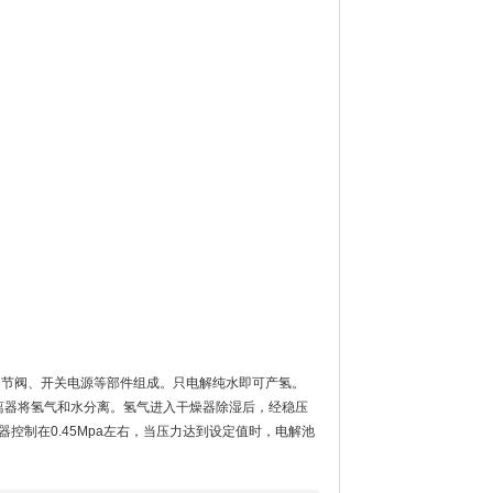
力调节阀、开关电源等部件组成。只电解纯水即可产氢。
离器将氢气和水分离。氢气进入干燥器除湿后，经稳压
器控制在0.45Mpa左右，当压力达到设定值时，电解池