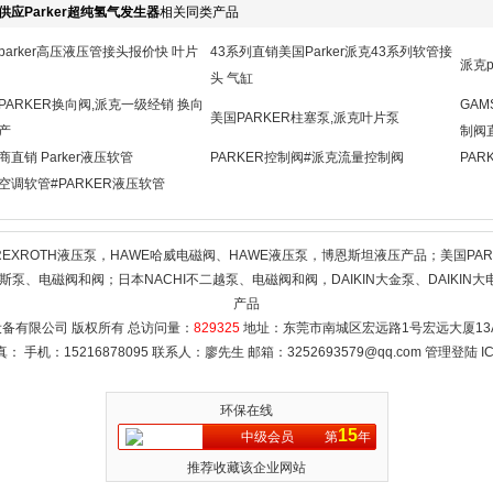
供应Parker超纯氢气发生器
相关同类产品
parker高压液压管接头报价快 叶片
43系列直销美国Parker派克43系列软管接
派克p
头 气缸
PARKER换向阀,派克一级经销 换向
GAM
美国PARKER柱塞泵,派克叶片泵
产
制阀
商直销 Parker液压软管
PARKER控制阀#派克流量控制阀
PAR
空调软管#PARKER液压软管
REXROTH液压泵，HAWE哈威电磁阀、HAWE液压泵，博恩斯坦液压产品；美国PAR
斯泵、电磁阀和阀；日本NACHI不二越泵、电磁阀和阀，DAIKIN大金泵、DAIKIN大电
产品
备有限公司 版权所有 总访问量：
829325
地址：东莞市南城区宏远路1号宏远大厦13A1
 传真： 手机：15216878095 联系人：廖先生 邮箱：
3252693579@qq.com
管理登陆
I
环保在线
15
中级会员
第
年
推荐收藏该企业网站