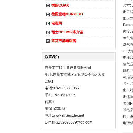
德国COAX
尺寸: 1
出口端尺
德国宝德BURKERT
出运重量
电磁阀
Park
纯度: 
瑞士BELIMO博力谋
氧气含量
蒂芬巴赫电磁阀
潮气含
zui大
联系我们
电压: 
氢气压力
东莞市广联工业设备有限公司
能耗: 
地址:东莞市南城区宏远路1号宏远大厦
标准认可
13A1
尺寸: 
电话:0769-89770965
出口端尺
手机:15216878095
出运重量
传真：
美国P
邮编:523078
通电
网址:
www.shyingzhe.net
阀、调
E-mail:3252693579@qq.com
电源