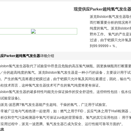
现货供应Parker超纯氢气发生
派克Bslston氢气发生
而打断重要分析的情况将不
纯度的氢气。派克Bslst
野外工作。 氢气的产生是
过滤，由于钯膜只允许氢
到99.99999＋％。
应Parker超纯氢气发生器
详细介绍
slston氢气发生器取代了试验室中昂贵且危险的高压氢气钢瓶。因更换钢瓶而打断重
cc／分的超高纯度的氢气。派克Bslston氢气发生器是一种小巧的设备，主要设计用
。产生的氢气流将通过钯膜过滤，由于钯膜只允许氢及其同位素通过，因此，输出气体的纯度
燥柱技术而言，这种氢气发生器技术可产生的氢气纯度将更有保证。
slston氢气发生器的诸多特性均能充分保证操作的安全舒适性。这些特性包括：低水
试验室设备)。
的派克-波思腾?氢气发生器能产生超纯、干燥的氢气，广泛用于试验室。
常被广泛地与气相色谱一起使用，如：燃气之用于FID，反应气体之用于Hall检测
析仪和空气污染检测器中氢气可保证zui低的背景噪音。氢气的其它应用包括： 用于
有应用过程中，派克一波恩腾。氢气发生器己成为安全、运行性能可靠等方面的*。
信息