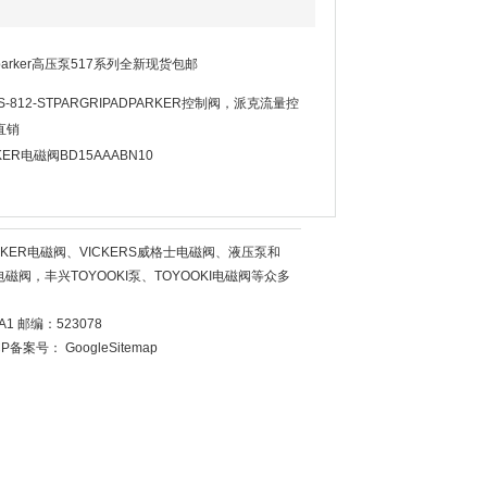
arker高压泵517系列全新现货包邮
S-812-STPARGRIPADPARKER控制阀，派克流量控
直销
KER电磁阀BD15AAABN10
KER电磁阀、VICKERS威格士电磁阀、液压泵和
磁阀，丰兴TOYOOKI泵、TOYOOKI电磁阀等众多
 邮编：523078
CP备案号：
GoogleSitemap