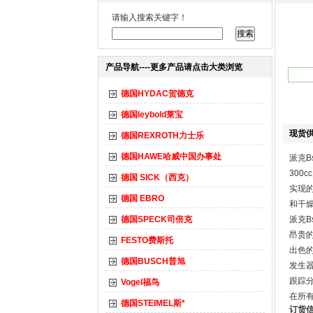
请输入搜索关键字！
产品导航----更多产品请点击大类浏览
德国HYDAC贺德克
德国leybold莱宝
现货供
德国REXROTH力士乐
德国HAWE哈威中国办事处
派克B
300
德国 SICK（西克）
实现的
德国 EBRO
和干
德国SPECK司倍克
派克B
昂贵的
FESTO费斯托
出色
德国BUSCH普旭
发生器
跟踪分
Vogel福鸟
在所
德国STEIMEL斯*
订货